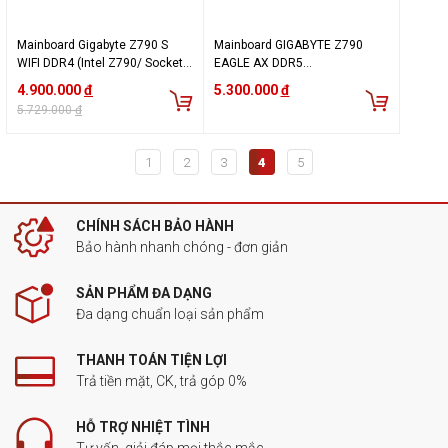
Mainboard Gigabyte Z790 S
Mainboard GIGABYTE Z790
WIFI DDR4 (Intel Z790/ Socket
EAGLE AX DDR5
1700/ ATX/ 4 khe ram/ DDR4/
(Wifi+Bluetooth)
4.900.000
đ
5.300.000
đ
2.5 Gigabit LAN)
5.729.000
đ
1
2
3
4
5
CHÍNH SÁCH BẢO HÀNH
Bảo hành nhanh chóng - đơn giản
SẢN PHẨM ĐA DẠNG
Đa dạng chuẩn loại sản phẩm
THANH TOÁN TIỆN LỢI
Trả tiền mặt, CK, trả góp 0%
HỖ TRỢ NHIỆT TÌNH
Tư vấn, giải đáp mọi thắc mắc