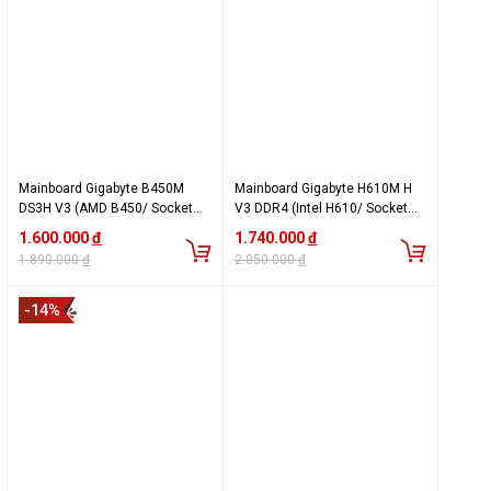
Mainboard Gigabyte B450M
Mainboard Gigabyte H610M H
DS3H V3 (AMD B450/ Socket
V3 DDR4 (Intel H610/ Socket
AM4/ M-ATX/ 4 khe ram/ DDR4)
1700/ 2 khe ram/ DDR4)
1.600.000
đ
1.740.000
đ
1.890.000
đ
2.050.000
đ
-14%