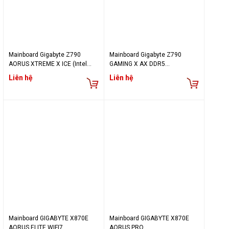
Mainboard Gigabyte Z790
Mainboard Gigabyte Z790
AORUS XTREME X ICE (Intel
GAMING X AX DDR5
Z790, LGA1700, 4x DDR5
(Wifi+Bluetooth)
Liên hệ
Liên hệ
192GB, E-ATX)
Mainboard GIGABYTE X870E
Mainboard GIGABYTE X870E
AORUS ELITE WIFI7
AORUS PRO