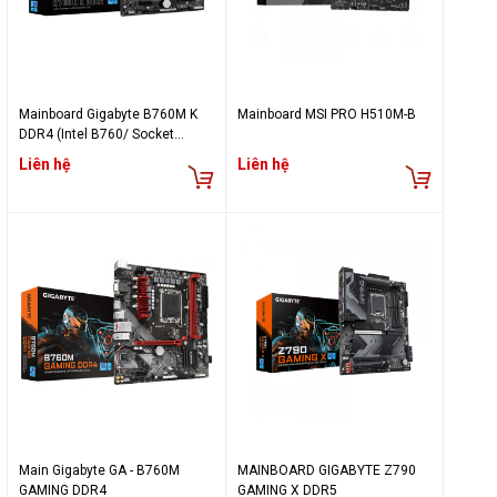
Mainboard Gigabyte B760M K
Mainboard MSI PRO H510M-B
DDR4 (Intel B760/ Socket
1700/ M-ATX/ 2 khe ram/
Liên hệ
Liên hệ
DDR4)
Main Gigabyte GA - B760M
MAINBOARD GIGABYTE Z790
GAMING DDR4
GAMING X DDR5