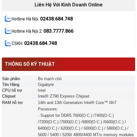
Liên Hệ Với Kinh Doanh Online
02438.684.748
Hotline Hà Nội:
083.7777.866
Hotline Hà Nội 2:
02438.684.748
CSKH:
THÔNG SỐ KỸ THUẬT
Sản phẩm
Bo mạch chủ
Tên Hãng
Gigabyte
CPU hỗ trợ
Intel
Chipset
Intel® Z790 Express Chipset
RAM hỗ trợ
14th and 13th Generation Intel® Core™ i9/i7
Pocessors:
- Support for DDR5 7600(O.C.) /7400(O.C.)
/7200(O.C.) /7000(O.C.) /6800(O.C.) /6600(O.C.) /
6400(O.C.) / 6200(O.C.) / 6000(O.C.) / 5800(O.C.) /
5600 / 5400 / 5200/ 4800/4400 MT/s memory modules