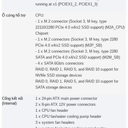
running at x1 (PCIEX1_2, PCIEX1_3)
Ổ cứng hỗ trợ
CPU:
- 1 x M.2 connector (Socket 3, M key, type
22110/2280 PCIe 4.0 x4/x2 SSD support) (M2A_CPU)
Chipset:
- 1 x M.2 connectors (Socket 3, M key, type 2280
PCIe 4.0 x4/x2 SSD support) (M2P_SB)
- 1 x M.2 connectors (Socket 3, M key, type 2280
SATA and PCIe 4.0 x4/x2 SSD support) (M2M_SB)
- 4 x SATA 6Gb/s connectors
RAID 0, RAID 1, RAID 5, and RAID 10 support for
NVMe SSD storage devices
RAID 0, RAID 1, RAID 5, and RAID 10 support for
SATA storage devices
Cổng kết nối
1 x 24-pin ATX main power connector
(Internal)
2 x 8-pin ATX 12V power connectors
1 x CPU fan header
1 x CPU fan/water cooling pump header
3 x system fan headers