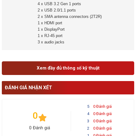
4 x USB 3.2 Gen 1 ports
2 x USB 2.0/1.1 ports
2 x SMA antenna connectors (2T2R)
1 x HDMI port
1 x DisplayPort
1 x RJ-45 port
3 x audio jacks
Xem đầy đủ thông số kỹ thuật
ĐÁNH GIÁ NHẬN XÉT
5
0 Đánh giá
0
4
0 Đánh giá
3
0 Đánh giá
0 Đánh giá
2
0 Đánh giá
1
0 Đánh giá