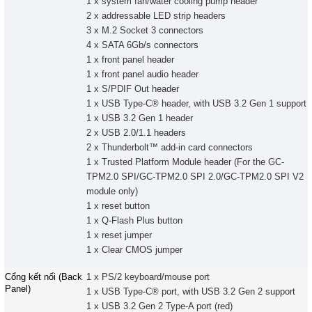
1 x system fan/water cooling pump header
2 x addressable LED strip headers
3 x M.2 Socket 3 connectors
4 x SATA 6Gb/s connectors
1 x front panel header
1 x front panel audio header
1 x S/PDIF Out header
1 x USB Type-C® header, with USB 3.2 Gen 1 support
1 x USB 3.2 Gen 1 header
2 x USB 2.0/1.1 headers
2 x Thunderbolt™ add-in card connectors
1 x Trusted Platform Module header (For the GC-
TPM2.0 SPI/GC-TPM2.0 SPI 2.0/GC-TPM2.0 SPI V2
module only)
1 x reset button
1 x Q-Flash Plus button
1 x reset jumper
1 x Clear CMOS jumper
Cổng kết nối (Back
1 x PS/2 keyboard/mouse port
Panel)
1 x USB Type-C® port, with USB 3.2 Gen 2 support
1 x USB 3.2 Gen 2 Type-A port (red)