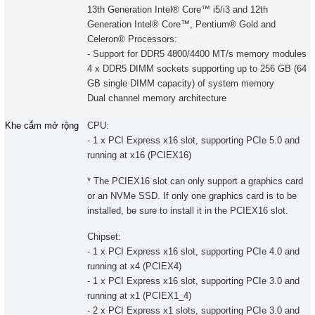
13th Generation Intel® Core™ i5/i3 and 12th
Generation Intel® Core™, Pentium® Gold and
Celeron® Processors:
- Support for DDR5 4800/4400 MT/s memory modules
4 x DDR5 DIMM sockets supporting up to 256 GB (64
GB single DIMM capacity) of system memory
Dual channel memory architecture
Khe cắm mở rộng
CPU:
- 1 x PCI Express x16 slot, supporting PCIe 5.0 and
running at x16 (PCIEX16)
* The PCIEX16 slot can only support a graphics card
or an NVMe SSD. If only one graphics card is to be
installed, be sure to install it in the PCIEX16 slot.
Chipset:
- 1 x PCI Express x16 slot, supporting PCIe 4.0 and
running at x4 (PCIEX4)
- 1 x PCI Express x16 slot, supporting PCIe 3.0 and
running at x1 (PCIEX1_4)
- 2 x PCI Express x1 slots, supporting PCIe 3.0 and