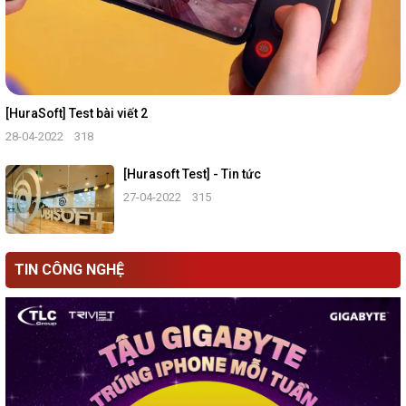
[HuraSoft] Test bài viết 2
28-04-2022
318
[Hurasoft Test] - Tin tức
27-04-2022
315
TIN CÔNG NGHỆ