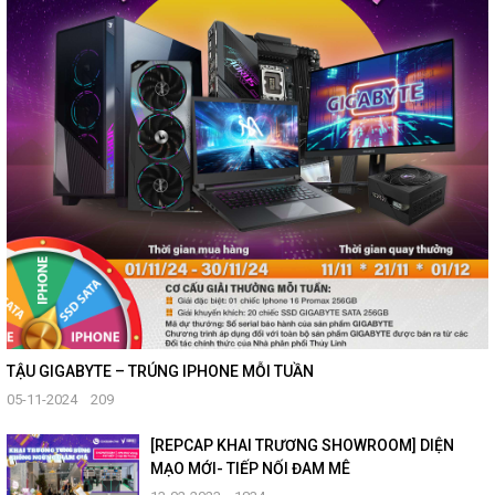
TẬU GIGABYTE – TRÚNG IPHONE MỖI TUẦN
05-11-2024
209
[REPCAP KHAI TRƯƠNG SHOWROOM] DIỆN
MẠO MỚI- TIẾP NỐI ĐAM MÊ