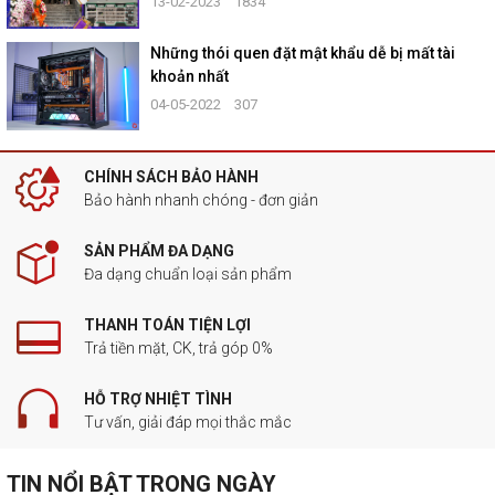
13-02-2023
1834
Những thói quen đặt mật khẩu dễ bị mất tài
khoản nhất
04-05-2022
307
CHÍNH SÁCH BẢO HÀNH
Bảo hành nhanh chóng - đơn giản
SẢN PHẨM ĐA DẠNG
Đa dạng chuẩn loại sản phẩm
THANH TOÁN TIỆN LỢI
Trả tiền mặt, CK, trả góp 0%
HỖ TRỢ NHIỆT TÌNH
Tư vấn, giải đáp mọi thắc mắc
TIN NỔI BẬT TRONG NGÀY