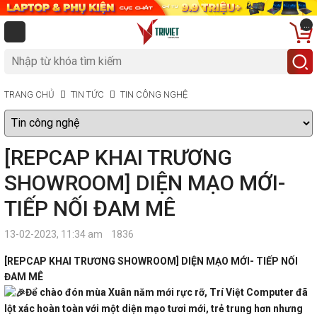
...
TRANG CHỦ
TIN TỨC
TIN CÔNG NGHỆ
[REPCAP KHAI TRƯƠNG
SHOWROOM] DIỆN MẠO MỚI-
TIẾP NỐI ĐAM MÊ
13-02-2023, 11:34 am
1836
[REPCAP KHAI TRƯƠNG SHOWROOM] DIỆN MẠO MỚI- TIẾP NỐI
ĐAM MÊ
Để chào đón mùa Xuân năm mới rực rỡ, Trí Việt Computer đã
lột xác hoàn toàn với một diện mạo tươi mới, trẻ trung hơn nhưng