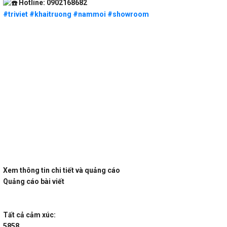
Hotline: 0902168682
#triviet
#khaitruong
#nammoi
#showroom
Xem thông tin chi tiết và quảng cáo
Quảng cáo bài viết
Tất cả cảm xúc:
58
58