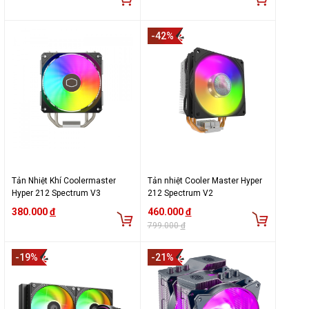
-42%
Tản Nhiệt Khí Coolermaster
Tản nhiệt Cooler Master Hyper
Hyper 212 Spectrum V3
212 Spectrum V2
380.000
đ
460.000
đ
799.000
đ
-19%
-21%