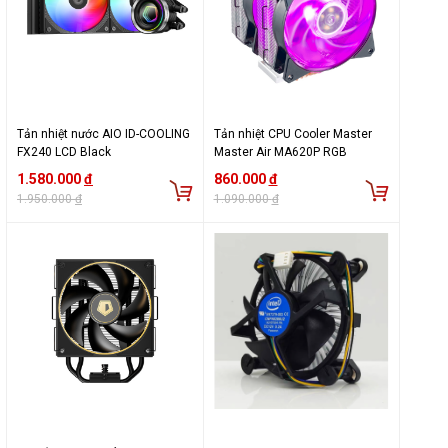
Tản nhiệt nước AIO ID-COOLING
Tản nhiệt CPU Cooler Master
FX240 LCD Black
Master Air MA620P RGB
1.580.000
đ
860.000
đ
1.950.000
đ
1.090.000
đ