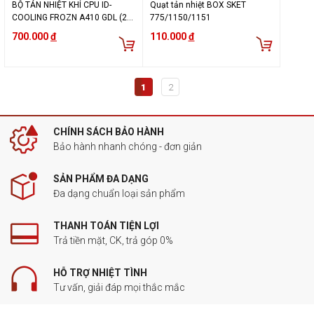
BỘ TẢN NHIỆT KHÍ CPU ID-
Quạt tản nhiệt BOX SKET
COOLING FROZN A410 GDL (2
775/1150/1151
fan FDB) Golden Edition
700.000
đ
110.000
đ
1
2
CHÍNH SÁCH BẢO HÀNH
Bảo hành nhanh chóng - đơn giản
SẢN PHẨM ĐA DẠNG
Đa dạng chuẩn loại sản phẩm
THANH TOÁN TIỆN LỢI
Trả tiền mặt, CK, trả góp 0%
HỖ TRỢ NHIỆT TÌNH
Tư vấn, giải đáp mọi thắc mắc