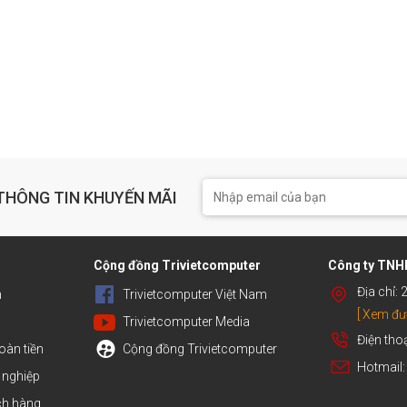
THÔNG TIN KHUYẾN MÃI
h
Cộng đồng Trivietcomputer
Công ty TNHH
Địa chỉ:
n
Trivietcomputer Việt Nam
[ Xem đư
Trivietcomputer Media
Điện tho
oàn tiền
Cộng đồng Trivietcomputer
Hotmail
 nghiệp
ch hàng