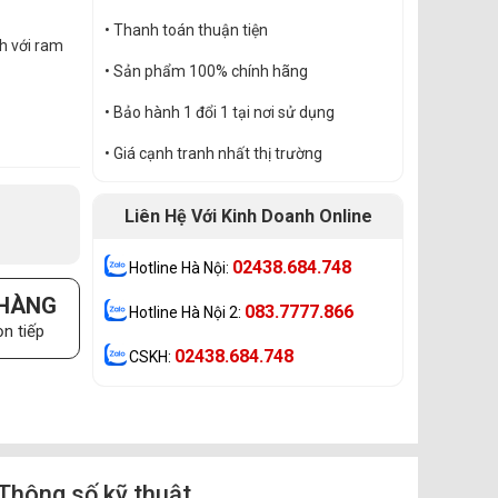
• Thanh toán thuận tiện
h với ram
• Sản phẩm 100% chính hãng
• Bảo hành 1 đổi 1 tại nơi sử dụng
• Giá cạnh tranh nhất thị trường
Liên Hệ Với Kinh Doanh Online
02438.684.748
Hotline Hà Nội:
 HÀNG
083.7777.866
Hotline Hà Nội 2:
n tiếp
02438.684.748
CSKH:
Thông số kỹ thuật