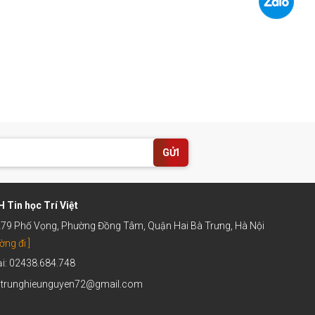
GỬI
 Tin học Trí Việt
 279 Phố Vọng, Phường Đồng Tâm, Quận Hai Bà Trưng, Hà Nội
ờng đi ]
ại: 02438.684.748
: trunghieunguyen72@gmail.com