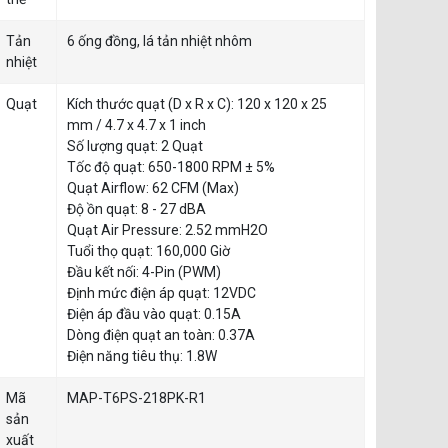
Tản
6 ống đồng, lá tản nhiệt nhôm
nhiệt
Quạt
Kích thước quạt (D x R x C): 120 x 120 x 25
mm / 4.7 x 4.7 x 1 inch
Số lượng quạt: 2 Quạt
Tốc độ quạt: 650-1800 RPM ± 5%
Quạt Airflow: 62 CFM (Max)
Độ ồn quạt: 8 - 27 dBA
Quạt Air Pressure: 2.52 mmH2O
Tuổi thọ quạt: 160,000 Giờ
Đầu kết nối: 4-Pin (PWM)
Định mức điện áp quạt: 12VDC
Điện áp đầu vào quạt: 0.15A
Dòng điện quạt an toàn: 0.37A
Điện năng tiêu thụ: 1.8W
Mã
MAP-T6PS-218PK-R1
sản
xuất