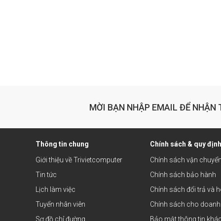
MỜI BẠN NHẬP EMAIL ĐỂ NHẬN 
Thông tin chung
Chính sách & quy địn
Giới thiệu về Trivietcomputer
Chính sách vận chuyể
Tin tức
Chính sách bảo hành
Lịch làm việc
Chính sách đổi trả và h
Tuyển nhân viên
Chính sách cho doanh
Sơ đồ chỉ đường
Bảo mật thông tin khá