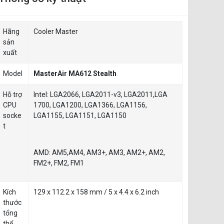
Hãng
Cooler Master
sản
xuất
Model
MasterAir MA612 Stealth
Hỗ trợ
Intel: LGA2066, LGA2011-v3, LGA2011,LGA
CPU
1700, LGA1200, LGA1366, LGA1156,
socke
LGA1155, LGA1151, LGA1150
t
AMD: AM5,AM4, AM3+, AM3, AM2+, AM2,
FM2+, FM2, FM1
Kích
129 x 112.2 x 158 mm / 5 x 4.4 x 6.2 inch
thước
tổng
thể