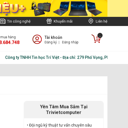
Tin công nghệ
Khuyến mãi
Liên hệ
...
e mua hàng
Tài khoản
8.684.748
Đăng ký
|
Đăng nhập
 ty TNHH Tin học Trí Việt - Địa chỉ: 279 Phố Vọng, Phường Tương Ma
Yên Tâm Mua Sắm Tại
Trivietcomputer
• Đội ngũ kỹ thuật tư vấn chuyên sâu