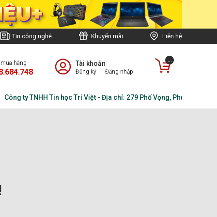
Tin công nghệ
Khuyến mãi
Liên hệ
...
e mua hàng
Tài khoản
8.684.748
Đăng ký
|
Đăng nhập
Công ty TNHH Tin học Trí Việt - Địa chỉ: 279 Phố Vọng, Phường Tương
!