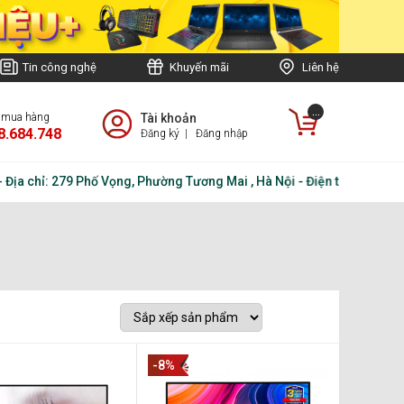
Tin công nghệ
Khuyến mãi
Liên hệ
...
e mua hàng
Tài khoản
8.684.748
Đăng ký
|
Đăng nhập
a chỉ: 279 Phố Vọng, Phường Tương Mai , Hà Nội - Điện thoại: 02438.
-8%