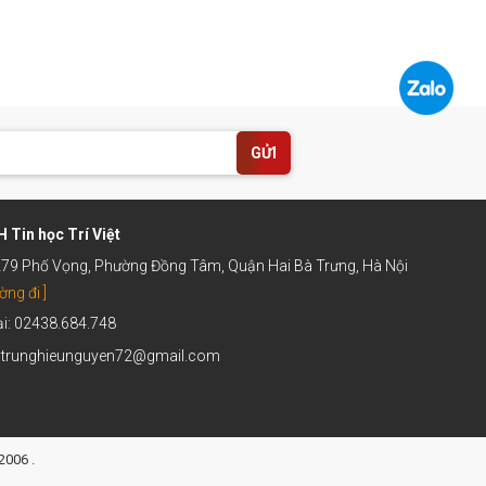
GỬI
 Tin học Trí Việt
 279 Phố Vọng, Phường Đồng Tâm, Quận Hai Bà Trưng, Hà Nội
ờng đi ]
ại: 02438.684.748
: trunghieunguyen72@gmail.com
2006 .