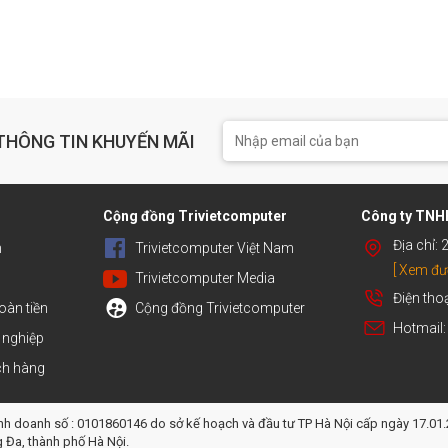
THÔNG TIN KHUYẾN MÃI
h
Cộng đồng Trivietcomputer
Công ty TNHH
Địa chỉ:
n
Trivietcomputer Việt Nam
[ Xem đư
Trivietcomputer Media
Điện tho
oàn tiền
Cộng đồng Trivietcomputer
Hotmail
 nghiệp
ch hàng
inh doanh số : 0101860146 do sở kế hoạch và đầu tư TP Hà Nội cấp ngày 17.01.
g Đa, thành phố Hà Nội.