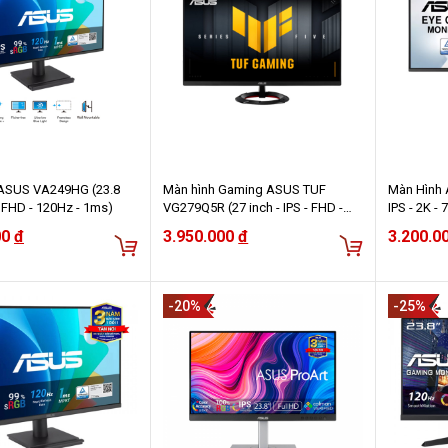
ASUS VA249HG (23.8
Màn hình Gaming ASUS TUF
Màn Hình 
 - FHD - 120Hz - 1ms)
VG279Q5R (27 inch - IPS - FHD -
IPS - 2K -
200Hz - 0.3ms - Speaker )
00
đ
3.950.000
đ
3.200.0
-20%
-25%