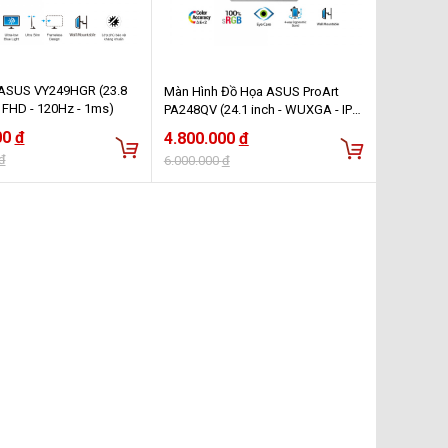
ASUS VY249HGR (23.8
Màn Hình Đồ Họa ASUS ProArt
 - FHD - 120Hz - 1ms)
PA248QV (24.1 inch - WUXGA - IPS
- 75Hz - 5ms - VRR - Speaker -
00
đ
4.800.000
đ
CalmanVERIFIED)
đ
6.000.000
đ