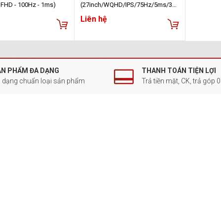
 - FHD - 100Hz - 1ms)
(27inch/WQHD/IPS/75Hz/5ms/35
0nits/HDMI+DP+USBC+Audio)
Liên hệ
ẢN PHẨM ĐA DẠNG
THANH TOÁN TIỆN LỢI
 dạng chuẩn loại sản phẩm
Trả tiền mặt, CK, trả góp 