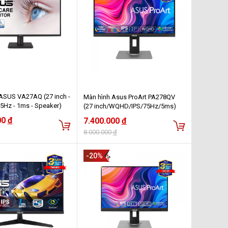
ASUS VA27AQ (27 inch -
Màn hình Asus ProArt PA278QV
 75Hz - 1ms - Speaker)
(27 inch/WQHD/IPS/75Hz/5ms)
00
đ
7.400.000
đ
8.000.000
đ
-20%