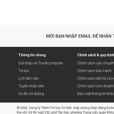
MỜI BẠN NHẬP EMAIL ĐỂ NHẬN 
Thông tin chung
Chính sách & quy địn
Giới thiệu về Trivietcomputer
Chính sách vận chuyể
Tin tức
Chính sách bảo hành
Lịch làm việc
Chính sách đổi trả và h
Tuyển nhân viên
Chính sách cho doanh
Sơ đồ chỉ đường
Bảo mật thông tin khá
© 2022. Công ty TNHH Tin học Trí Việt. Giấy chứng nhận đăng ký k
Địa chỉ: Số 90, ngõ 252, phố Tây Sơn, phường Trung Liệt, quận Đốn