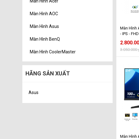
Màn Hình Acer
Màn Hình AOC
Màn Hình Asus
Màn Hình 
- IPS - FH
Màn Hình BenQ
2.800.0
3.050.000
Màn Hình CoolerMaster
HÃNG SẢN XUẤT
Asus
Màn Hình 