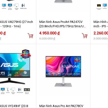
ASUS VA279HG (27 inch
Màn hình Asus ProArt PA247CV
Màn Hình 
D - 120Hz - 1ms)
(23.8inch/FHD/IPS/75Hz/5ms/US
inch - IPS
B TypeC)
00
đ
4.950.000
đ
2.260.0
đ
6.200.000
đ
3.000.000
ASUS VY249HF (23.8
Màn hình Asus Pro Art PA278CV