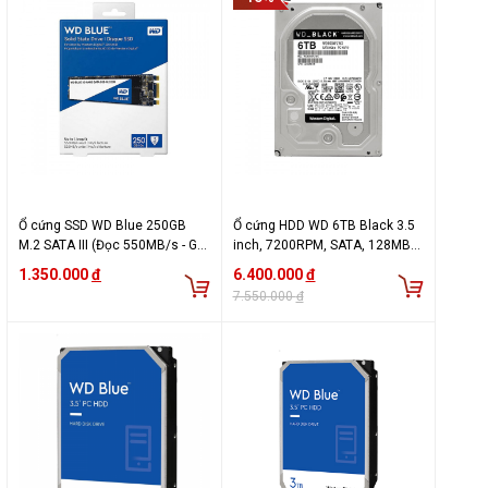
Ổ cứng SSD WD Blue 250GB
Ổ cứng HDD WD 6TB Black 3.5
M.2 SATA III (Đọc 550MB/s - Ghi
inch, 7200RPM, SATA, 128MB
525MB/s) - (WDS250G3BOB
Cache (WD6004FZBX)
1.350.000
đ
6.400.000
đ
7.550.000
đ