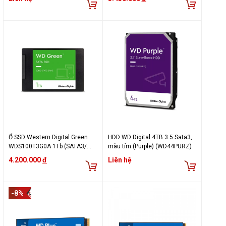
WUH721818ALE6L4
Ổ SSD Western Digital Green
HDD WD Digital 4TB 3.5 Sata3,
WDS100T3G0A 1Tb (SATA3/
màu tím (Purple) (WD44PURZ)
2.5Inch/ 545MB/s/ 465MB/s)
4.200.000
đ
Liên hệ
-8%