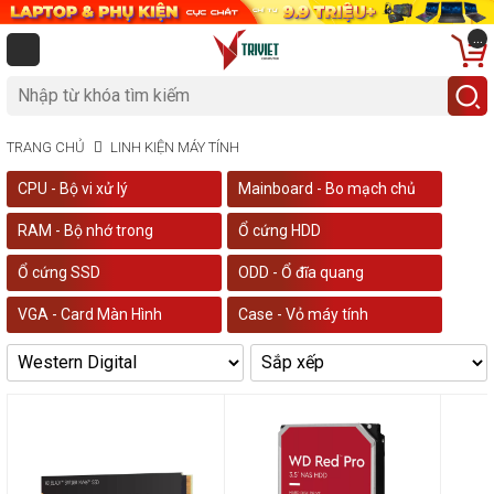
...
TRANG CHỦ
LINH KIỆN MÁY TÍNH
CPU - Bộ vi xử lý
Mainboard - Bo mạch chủ
RAM - Bộ nhớ trong
Ổ cứng HDD
Ổ cứng SSD
ODD - Ổ đĩa quang
VGA - Card Màn Hình
Case - Vỏ máy tính