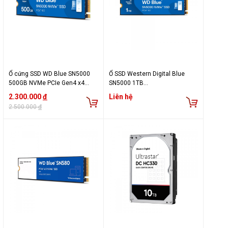
Ổ cứng SSD WD Blue SN5000
Ổ SSD Western Digital Blue
500GB NVMe PCIe Gen4 x4
SN5000 1TB
WDS500G4B0E
WDS100T4B0E(NVMe PCIe/
2.300.000
đ
Liên hệ
Gen4x4 M2.2280/ 5150MB/s/
2.500.000
đ
4850MB/s)