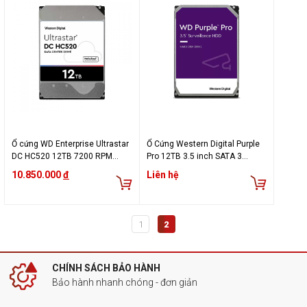
Ổ cứng WD Enterprise Ultrastar
Ổ Cứng Western Digital Purple
DC HC520 12TB 7200 RPM
Pro 12TB 3.5 inch SATA 3
256MB HUH721212ALE604
256MB Cache 7200RPM
10.850.000
đ
Liên hệ
WD121PURP
1
2
CHÍNH SÁCH BẢO HÀNH
Bảo hành nhanh chóng - đơn giản