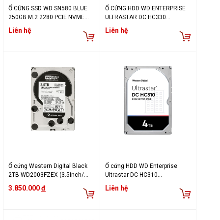
Ổ CỨNG SSD WD SN580 BLUE
Ổ CỨNG HDD WD ENTERPRISE
250GB M.2 2280 PCIE NVME
ULTRASTAR DC HC330
4X4 (ĐỌC 4000MB/S - GHI
10TB/3.5INCH/7200RPM/SATA/
Liên hệ
Liên hệ
2000MB/S) - (WDS250G3B0E)
256MB - WUS721010ALE6L4
Ổ cứng Western Digital Black
Ổ cứng HDD WD Enterprise
2TB WD2003FZEX (3.5Inch/
Ultrastar DC HC310
7200rpm/ 256MB/ SATA3)
4TB/3.5inch/7200rpm/Sata/25
3.850.000
đ
Liên hệ
6MB - HUS726T4TALA6L4