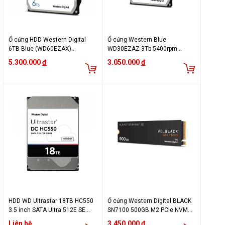
Ổ cứng HDD Western Digital
Ổ cứng Western Blue
6TB Blue (WD60EZAX)
WD30EZAZ 3Tb 5400rpm
(5400RPM/256MB Cache/3.5
SATA3 256Mb
5.300.000
đ
3.050.000
đ
inch/SATA3)
HDD WD Ultrastar 18TB HC550
Ổ cứng Western Digital BLACK
3.5 inch SATA Ultra 512E SE
SN7100 500GB M2 PCIe NVMe
NP3 512MB Cache 7200RPM
Gen 4×4 WDS500G4X0E
Liên hệ
3.450.000
đ