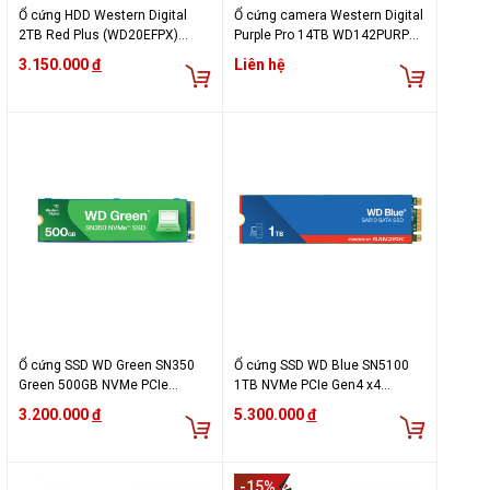
Ổ cứng HDD Western Digital
Ổ cứng camera Western Digital
2TB Red Plus (WD20EFPX)
Purple Pro 14TB WD142PURP
(5400RPM/64MB Cache/3.5
(3.5Inch/ 7200rpm/ 512MB/
3.150.000
đ
Liên hệ
inch/ SATA3)
SATA3)
Ổ cứng SSD WD Green SN350
Ổ cứng SSD WD Blue SN5100
Green 500GB NVMe PCIe
1TB NVMe PCIe Gen4 x4
Gen3x4 WDS500G2G0C
WDS100T5B0E
3.200.000
đ
5.300.000
đ
-15%