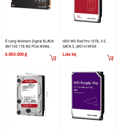
Ổ cứng Western Digital BLACK
HDD WD Red Pro 16TB, 3.5,
SN7100 1TB M2 PCIe NVMe
SATA 3,_WD161KFGX
Gen 4×4 WDS100T4X0E
6.050.000
đ
Liên hệ