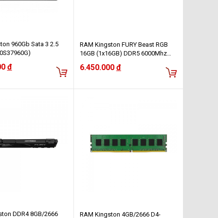
ton 960Gb Sata 3 2.5
RAM Kingston FURY Beast RGB
00S37960G)
16GB (1x16GB) DDR5 6000Mhz
(KF560C36BBE2A-16WP) (AMD
00
đ
6.450.000
đ
EXPO+INTEL XMP)
ston DDR4 8GB/2666
RAM Kingston 4GB/2666 D4-