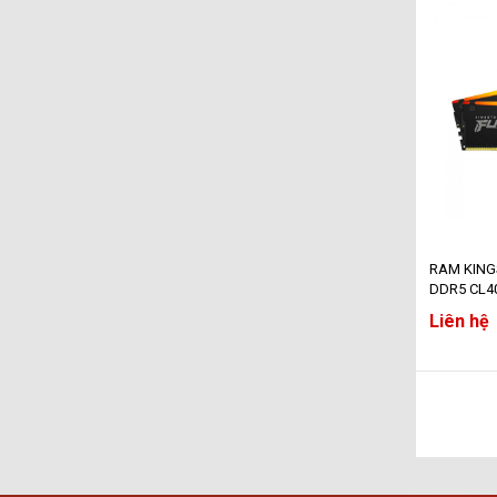
RAM KING
DDR5 CL40
Beast RG
Liên hệ
64