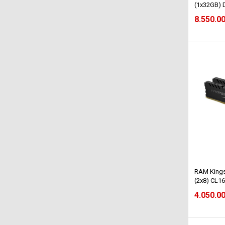
(1x32GB) 
(KVR32S2
8.550.0
RAM King
(2x8) CL16
(HX426C1
4.050.0