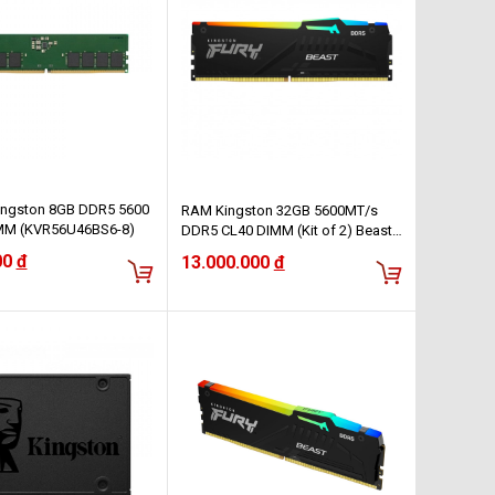
ingston 8GB DDR5 5600
RAM Kingston 32GB 5600MT/s
MM (KVR56U46BS6-8)
DDR5 CL40 DIMM (Kit of 2) Beast
RGB- KF556C40BBAK2-32WP
00
đ
13.000.000
đ