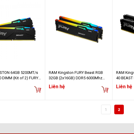
STON 64GB 5200MT/s
RAM Kingston FURY Beast RGB
RAM Kings
 DIMM (Kit of 2) FURY
32GB (2x16GB) DDR5 6000Mhz
40 BEAST
B XMP KF552C40BBAK2-
(KF560C36BBE2AK2-32)
(KF552C4
Liên hệ
Liên hệ
1
2