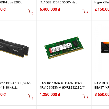
DDR4 bus 3200
(1x16GB) DDR5 5600MHz
HyperX Fu
2D8/32)
(KF556C40BB-16WP)
(HX426C1
00
đ
6.400.000
đ
2.150.0
ston DDR4 16GB/2666
RAM Kingston 4G D4-3200S22
RAM DESK
-18-18 Kit/2
1Rx16 SODIMM (KVR32S22S6/4)
BEAST (K
6FB3K2/16)
(1X32GB)
00
đ
1.250.000
đ
8.650.0