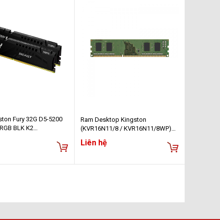
ton Fury 32G D5-5200
Ram Desktop Kingston
 RGB BLK K2
(KVR16N11/8 / KVR16N11/8WP)
0BBAK2-32)
8GB (1x8GB) DDR3 1600Mhz
Liên hệ