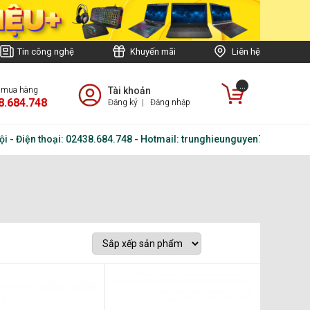
Tin công nghệ
Khuyến mãi
Liên hệ
...
e mua hàng
Tài khoản
8.684.748
Đăng ký
|
Đăng nhập
Điện thoại: 02438.684.748 - Hotmail: trunghieunguyen72@gmail.com