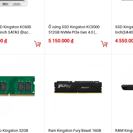
D Kingston KC600
Ổ cứng SSD Kingston KC3000
SSD Kings
 inch SATA3 (Đọc
512GB NVMe PCIe Gen 4.0 (
Inch(SA4
 Ghi 500MB/s) -
SKC3000S/512G )
00
đ
5.150.000
đ
4.550.0
56GB)
p Kingston 32GB
Ram Kingston Fury Beast 16GB
RAM King