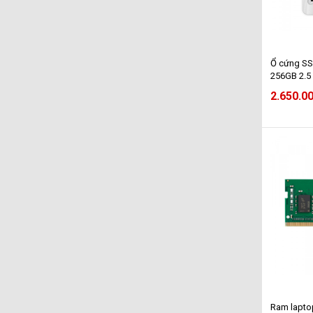
Ổ cứng SS
256GB 2.5
550MB/s -
2.650.0
(KC600/2
Ram lapto