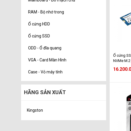
RAM - Bộ nhớ trong
Ổ cứng HDD
Ổ cứng SSD
ODD - Ổ đĩa quang
Ổ cứng SS
VGA - Card Màn Hình
NVMe M.2 
6000MB/s 
16.200.
(SNV3S/4
Case - Vỏ máy tính
HÃNG SẢN XUẤT
Kingston