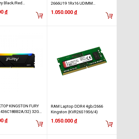
ry Black/Red
2666U19 1Rx16 UDIMM
6FB3/8)
(KVR26N19S6/4)
00
đ
1.050.000
đ
TOP KINGSTON FURY
RAM Laptop DDR4 4gb/2666
F436C18BB2A/32) 32GB
Kingston (KVR26S19S6/4)
 DDR4 3600MHZ
00
đ
1.050.000
đ