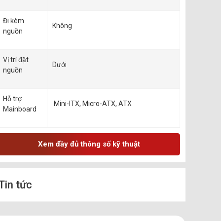
Đi kèm
Không
nguồn
Vị trí đặt
Dưới
nguồn
Hỗ trợ
Mini-ITX, Micro-ATX, ATX
Mainboard
Xem đầy đủ thông số kỹ thuật
Tin tức