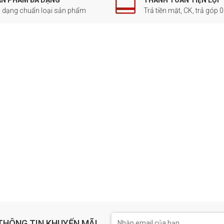
ẢN PHẨM ĐA DẠNG
THANH TOÁN TIỆN LỢI
 dạng chuẩn loại sản phẩm
Trả tiền mặt, CK, trả góp 
THÔNG TIN KHUYẾN MÃI