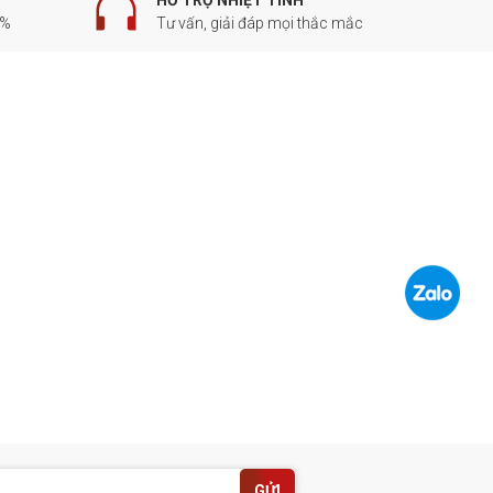
HỖ TRỢ NHIỆT TÌNH
0%
Tư vấn, giải đáp mọi thắc mắc
GỬI