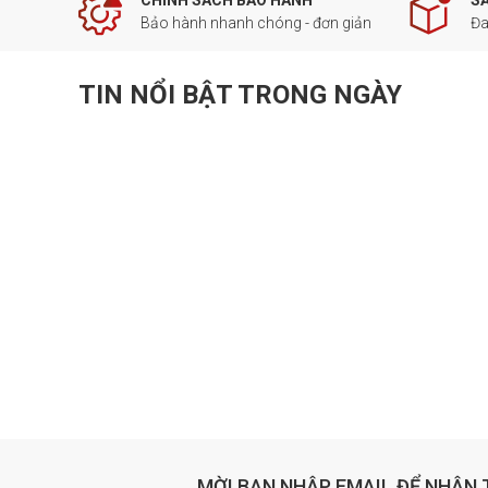
CHÍNH SÁCH BẢO HÀNH
S
Bảo hành nhanh chóng - đơn giản
Đa
TIN NỔI BẬT TRONG NGÀY
MỜI BẠN NHẬP EMAIL ĐỂ NHẬN 