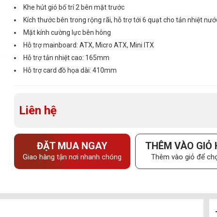
Khe hút gió bố trí 2 bên mặt trước
Kích thước bên trong rộng rãi, hỗ trợ tới 6 quạt cho tản nhiệt nướ
Mặt kính cường lực bên hông
Hỗ trợ mainboard: ATX, Micro ATX, Mini ITX
Hỗ trợ tản nhiệt cao: 165mm
Hỗ trợ card đồ họa dài: 410mm
Liên hệ
ĐẶT MUA NGAY
THÊM VÀO GIỎ
Giao hàng tận nơi nhanh chóng
Thêm vào giỏ để chọ