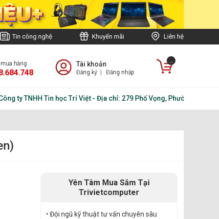
Tin công nghệ
Khuyến mãi
Liên hệ
...
e mua hàng
Tài khoản
8.684.748
Đăng ký
|
Đăng nhập
y TNHH Tin học Trí Việt - Địa chỉ: 279 Phố Vọng, Phường Tương Mai ,
en)
Yên Tâm Mua Sắm Tại
Trivietcomputer
• Đội ngũ kỹ thuật tư vấn chuyên sâu