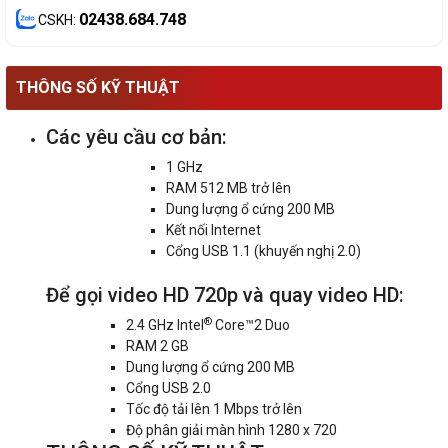
02438.684.748
CSKH:
THÔNG SỐ KỸ THUẬT
Các yêu cầu cơ bản:
1 GHz
RAM 512 MB trở lên
Dung lượng ổ cứng 200 MB
Kết nối Internet
Cổng USB 1.1 (khuyến nghị 2.0)
Để gọi video HD 720p và quay video HD:
®
2.4 GHz Intel
Core™2 Duo
RAM 2 GB
Dung lượng ổ cứng 200 MB
Cổng USB 2.0
Tốc độ tải lên 1 Mbps trở lên
Độ phân giải màn hình 1280 x 720