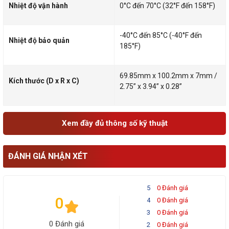
Nhiệt độ vận hành
0°C đến 70°C (32°F đến 158°F)
-40°C đến 85°C (-40°F đến
Nhiệt độ bảo quản
185°F)
69.85mm x 100.2mm x 7mm /
Kích thước (D x R x C)
2.75” x 3.94” x 0.28”
Xem đầy đủ thông số kỹ thuật
ĐÁNH GIÁ NHẬN XÉT
5
0 Đánh giá
0
4
0 Đánh giá
3
0 Đánh giá
0 Đánh giá
2
0 Đánh giá