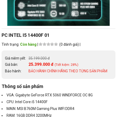
PC INTEL I5 14400F 01
Tình trạng:
Còn hàng
|
(0 đánh giá) |
Giá niêm yết:
35.199.000 đ
25.399.000 đ
Giá bán:
(Tiết kiệm: 28%)
Bảo hành:
BẢO HÀNH CHĨNH HÃNG THEO TỪNG SẢN PHẨM
Thông số sản phẩm
VGA: Gigabyte GeForce RTX 5060 WINDFORCE OC 8G
CPU: Intel Core i5 14400F
MAIN: MSI B760M Gaming Plus WIFI DDR4
RAM: 16GB DDR4 3200MHz