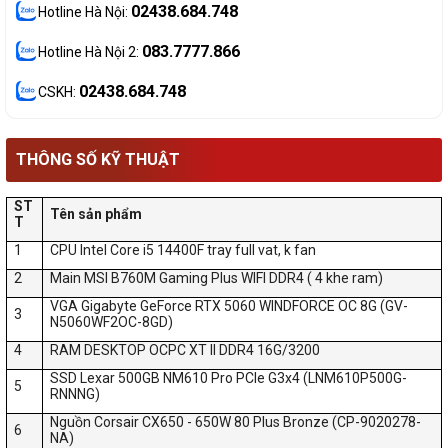
02438.684.748
Hotline Hà Nội:
083.7777.866
Hotline Hà Nội 2:
02438.684.748
CSKH:
THÔNG SỐ KỸ THUẬT
ST
Tên sản phẩm
T
1
CPU Intel Core i5 14400F tray full vat, k fan
2
Main MSI B760M Gaming Plus WIFI DDR4 ( 4 khe ram)
VGA Gigabyte GeForce RTX 5060 WINDFORCE OC 8G (GV-
3
N5060WF2OC-8GD)
4
RAM DESKTOP OCPC XT II DDR4 16G/3200
SSD Lexar 500GB NM610 Pro PCIe G3x4 (LNM610P500G-
5
RNNNG)
Nguồn Corsair CX650 - 650W 80 Plus Bronze (CP-9020278-
6
NA)