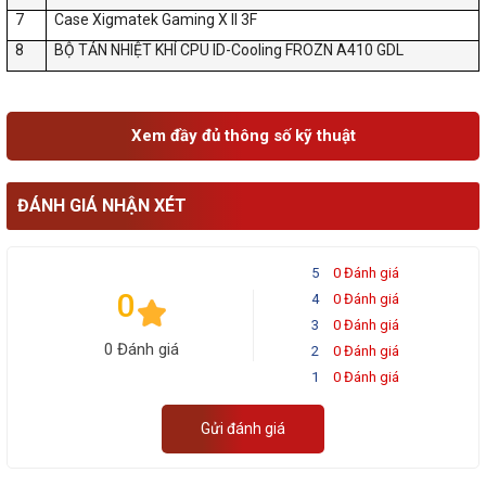
7
Case Xigmatek Gaming X II 3F
8
BỘ TẢN NHIỆT KHÍ CPU ID-Cooling FROZN A410 GDL
Xem đầy đủ thông số kỹ thuật
ĐÁNH GIÁ NHẬN XÉT
5
0 Đánh giá
0
4
0 Đánh giá
3
0 Đánh giá
0 Đánh giá
2
0 Đánh giá
1
0 Đánh giá
Gửi đánh giá