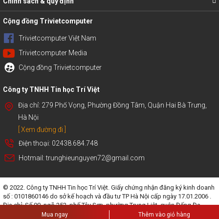
Chính sách & quy định
Cộng đồng Trivietcomputer
Trivietcomputer Việt Nam
Trivietcomputer Media
Cộng đồng Trivietcomputer
Công ty TNHH Tin học Trí Việt
Địa chỉ: 279 Phố Vọng, Phường Đồng Tâm, Quận Hai Bà Trưng,
Hà Nội
[ Xem đường đi ]
Điện thoại: 02438.684.748
Hotmail: trunghieunguyen72@gmail.com
© 2022. Công ty TNHH Tin học Trí Việt. Giấy chứng nhận đăng ký kinh doanh
số : 0101860146 do sở kế hoạch và đầu tư TP Hà Nội cấp ngày 17.01.2006 .
Địa chỉ: Số 90, ngõ 252, phố Tây Sơn, phường Trung Liệt, quận Đống Đa,
thành phố Hà Nội.
Mua ngay
Thêm vào giỏ hàng