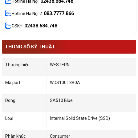
02438.684.748
Hotline Hà Nội:
083.7777.866
Hotline Hà Nội 2:
02438.684.748
CSKH:
THÔNG SỐ KỸ THUẬT
Thương hiệu
WESTERN
Mã part
WDS100T3B0A
Dòng
SA510 Blue
Loại
Internal Solid State Drive (SSD)
Phân khúc
Consumer