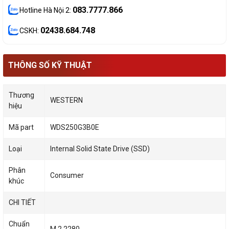
083.7777.866
Hotline Hà Nội 2:
02438.684.748
CSKH:
THÔNG SỐ KỸ THUẬT
Thương
WESTERN
hiệu
Mã part
WDS250G3B0E
Loại
Internal Solid State Drive (SSD)
Phân
Consumer
khúc
CHI TIẾT
Chuẩn