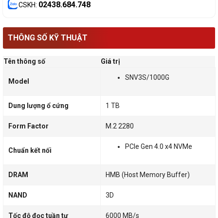
02438.684.748
CSKH:
THÔNG SỐ KỸ THUẬT
Tên thông số
Giá trị
SNV3S/1000G
Model
Dung lượng ổ cứng
1 TB
Form Factor
M.2 2280
PCIe Gen 4.0 x4 NVMe
Chuẩn kết nối
DRAM
HMB (Host Memory Buffer)
NAND
3D
Tốc độ đọc tuần tự
6000 MB/s