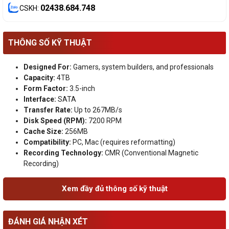
02438.684.748
CSKH:
THÔNG SỐ KỸ THUẬT
Designed For:
Gamers, system builders, and professionals
Capacity:
4TB
Form Factor:
3.5-inch
Interface:
SATA
Transfer Rate:
Up to 267MB/s
Disk Speed (RPM):
7200 RPM
Cache Size:
256MB
Compatibility:
PC, Mac (requires reformatting)
Recording Technology:
CMR (Conventional Magnetic
Recording)
Xem đầy đủ thông số kỹ thuật
ĐÁNH GIÁ NHẬN XÉT