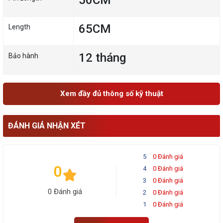
50CM
65CM
Length
12 tháng
Bảo hành
Xem đầy đủ thông số kỹ thuật
ĐÁNH GIÁ NHẬN XÉT
5
0 Đánh giá
0
4
0 Đánh giá
3
0 Đánh giá
0 Đánh giá
2
0 Đánh giá
1
0 Đánh giá