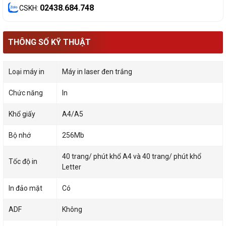
02438.684.748
CSKH:
THÔNG SỐ KỸ THUẬT
Loại máy in
Máy in laser đen trắng
Chức năng
In
Khổ giấy
A4/A5
Bộ nhớ
256Mb
40 trang/ phút khổ A4 và 40 trang/ phút khổ
Tốc độ in
Letter
In đảo mặt
Có
ADF
Không