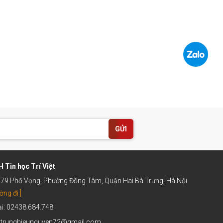
GỬI
 Tin học Trí Việt
 279 Phố Vọng, Phường Đồng Tâm, Quận Hai Bà Trưng, Hà Nội
ờng đi ]
ại: 02438.684.748
: trunghieunguyen72@gmail.com