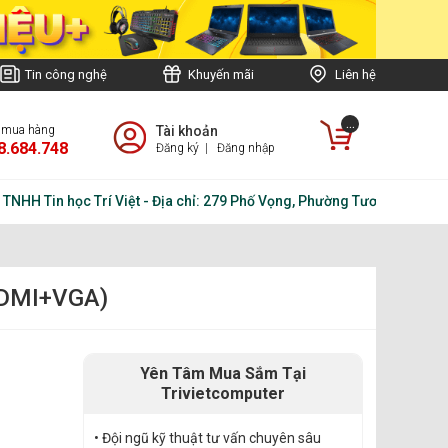
Tin công nghệ
Khuyến mãi
Liên hệ
...
e mua hàng
Tài khoản
8.684.748
Đăng ký
|
Đăng nhập
Tin học Trí Việt - Địa chỉ: 279 Phố Vọng, Phường Tương Mai , Hà Nội
HDMI+VGA)
Yên Tâm Mua Sắm Tại
Trivietcomputer
• Đội ngũ kỹ thuật tư vấn chuyên sâu