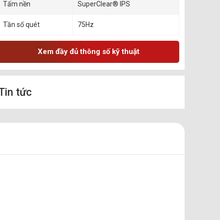
Tấm nền
SuperClear® IPS
Tần số quét
75Hz
Xem đầy đủ thông số kỹ thuật
Tin tức