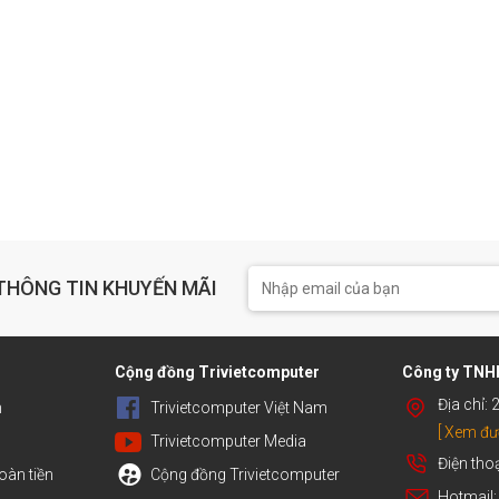
THÔNG TIN KHUYẾN MÃI
h
Cộng đồng Trivietcomputer
Công ty TNHH
Địa chỉ:
n
Trivietcomputer Việt Nam
[ Xem đư
Trivietcomputer Media
Điện tho
oàn tiền
Cộng đồng Trivietcomputer
Hotmail