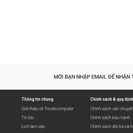
MỜI BẠN NHẬP EMAIL ĐỂ NHẬN 
Thông tin chung
Chính sách & quy địn
Giới thiệu về Trivietcomputer
Chính sách vận chuyể
Tin tức
Chính sách bảo hành
Lịch làm việc
Chính sách đổi trả và h