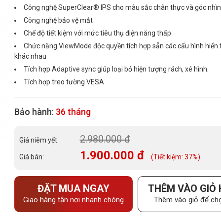
Công nghệ SuperClear® IPS cho màu sắc chân thực và góc nhìn
Công nghệ bảo vệ mắt
Chế độ tiết kiệm với mức tiêu thụ điện năng thấp
Chức năng ViewMode độc quyền tích hợp sẵn các cấu hình hiển 
khác nhau
Tích hợp Adaptive sync giúp loại bỏ hiện tượng rách, xé hình.
Tích hợp treo tường VESA
Bảo hành:
36 tháng
2.980.000 đ
Giá niêm yết:
1.900.000 đ
Giá bán:
(Tiết kiệm: 37%)
ĐẶT MUA NGAY
THÊM VÀO GIỎ
Giao hàng tận nơi nhanh chóng
Thêm vào giỏ để chọ