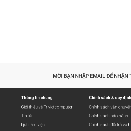
MỜI BẠN NHẬP EMAIL ĐỂ NHẬN 
Thông tin chung
Chính sách & quy địn
Giới thiệu về Trivietcomputer
Chính sách vận chuyể
Tin tức
Chính sách bảo hành
Lịch làm việc
Chính sách đổi trả và h