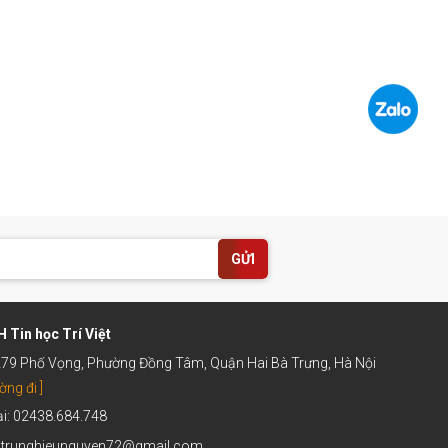
GỬI
 Tin học Trí Việt
 279 Phố Vọng, Phường Đồng Tâm, Quận Hai Bà Trưng, Hà Nội
ờng đi ]
ại: 02438.684.748
: trunghieunguyen72@gmail.com