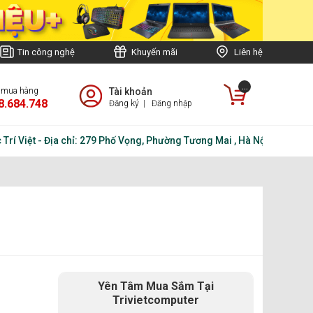
Tin công nghệ
Khuyến mãi
Liên hệ
...
e mua hàng
Tài khoản
8.684.748
Đăng ký
|
Đăng nhập
iệt - Địa chỉ: 279 Phố Vọng, Phường Tương Mai , Hà Nội - Điện thoại
Yên Tâm Mua Sắm Tại
Trivietcomputer