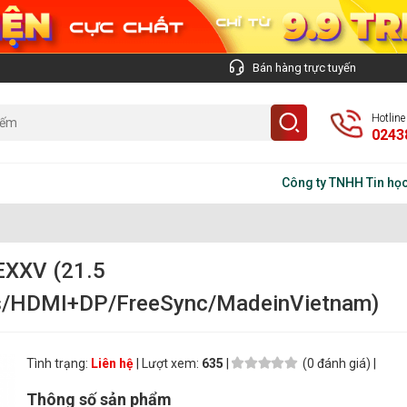
Bán hàng trực tuyến
Hotlin
0243
Công ty TNHH Tin học Trí V
XXV (21.5
s/HDMI+DP/FreeSync/MadeinVietnam)
Tình trạng:
Liên hệ
| Lượt xem:
635
|
(0 đánh giá) |
Thông số sản phẩm