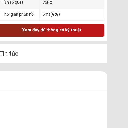
Tần số quét
75Hz
Thời gian phản hồi
5ms(GtG)
Xem đầy đủ thông số kỹ thuật
Tin tức