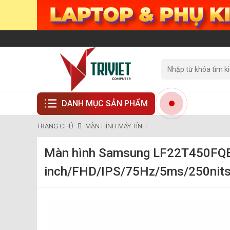
DANH MỤC SẢN PHẨM
TRANG CHỦ
MÀN HÌNH MÁY TÍNH
Màn hình Samsung LF22T450FQE
inch/FHD/IPS/75Hz/5ms/250nit