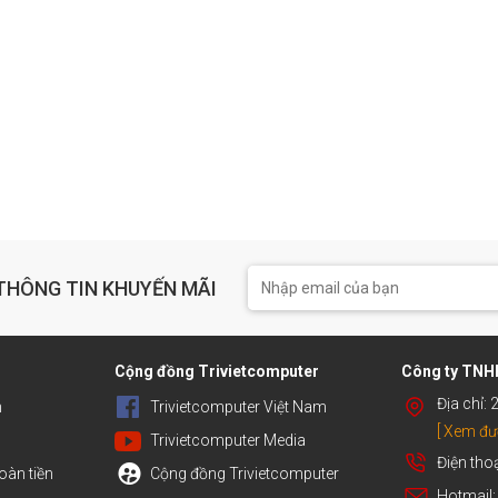
THÔNG TIN KHUYẾN MÃI
h
Cộng đồng Trivietcomputer
Công ty TNHH
Địa chỉ:
n
Trivietcomputer Việt Nam
[ Xem đư
Trivietcomputer Media
Điện tho
oàn tiền
Cộng đồng Trivietcomputer
Hotmail