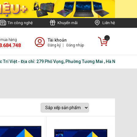
Tin công nghệ
Khuyến mãi
Liên hệ
...
e mua hàng
Tài khoản
8.684.748
Đăng ký
|
Đăng nhập
ệt - Địa chỉ: 279 Phố Vọng, Phường Tương Mai , Hà Nội - Điện thoại: