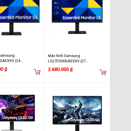
 Samsung
Màn hình Samsung
GAEXXV (24
LS27D300GAEXXV (27
IPS/100Hz/5ms)
inch/FHD/IPS/100Hz/5ms)
00
đ
2.680.000
đ