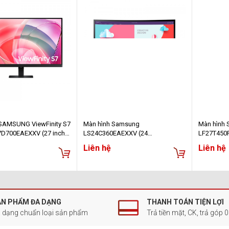
SAMSUNG ViewFinity S7
Màn hình Samsung
Màn hình
D700EAEXXV (27 inch -
LS24C360EAEXXV (24
LF27T450F
 60Hz - 5ms)
inch/FHD/VA/75Hz/4ms/Cong)
HD/ 75HZ/
Liên hệ
Liên hệ
ẢN PHẨM ĐA DẠNG
THANH TOÁN TIỆN LỢI
 dạng chuẩn loại sản phẩm
Trả tiền mặt, CK, trả góp 