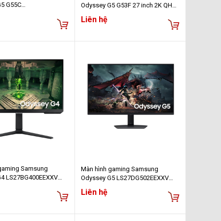
G5 G55C
Odyssey G5 G53F 27 inch 2K QHD
EEXXV (27.0 inch - 2K -
IPS 200Hz 1ms
Liên hệ
 - 1ms - FreeSync -
(LS27FG530EEXXV)
urved)
 gaming Samsung
Màn hình gaming Samsung
G4 LS27BG400EEXXV
Odyssey G5 LS27DG502EEXXV
ull HD/ 1ms/ 240Hz/
(27Inch/ QHD (2560x1440)/ 1ms/
Liên hệ
 IPS)
180Hz/ IPS)