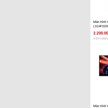
Màn Hình
LS24F320GA
FHD - 120
2.200.0
2.571.000
Màn Hình