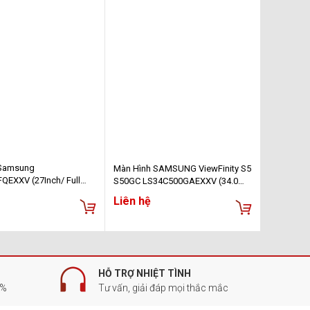
 Samsung
Màn Hình SAMSUNG ViewFinity S5
QEXXV (27Inch/ Full
S50GC LS34C500GAEXXV (34.0
 250cd/m2/ IPS)
inch - WQHD - VA - 100Hz - 5ms -
Liên hệ
FreeSync - HDR10)
HỖ TRỢ NHIỆT TÌNH
0%
Tư vấn, giải đáp mọi thắc mắc