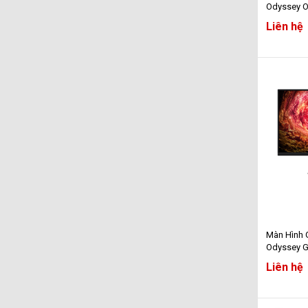
Odyssey 
LS27FG602
Liên hệ
- 2K - 500
Màn Hình
Odyssey 
LS27FG502E
Liên hệ
2K - 180Hz