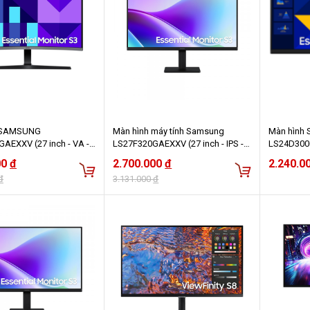
 SAMSUNG
Màn hình máy tính Samsung
Màn hình
AEXXV (27 inch - VA -
LS27F320GAEXXV (27 inch - IPS -
LS24D300
Hz - 4ms - Cong)
FHD - 5ms - 120Hz)
inch/FHD/
00
đ
2.700.000
đ
2.240.0
đ
3.131.000
đ