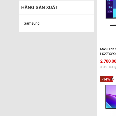
HÃNG SẢN XUẤT
Samsung
Màn Hình
LS27D390G
FHD - 100
2.780.0
3.050.000
-14%