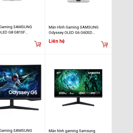
 Gaming SAMSUNG
Màn Hình Gaming SAMSUNG
OLED G8 G81SF
Odyssey OLED G6 G60SD
SEXXV (27 inch - OLED
LS27DG602SEXXV (27 inch - OLED
Liên hệ
Hz - 0.03ms)
- 2K - 360hz - 0.03ms)
 Gaming SAMSUNG
Màn hình gaming Samsung