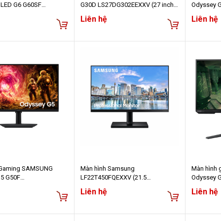
OLED G6 G60SF
G30D LS27DG302EEXXV (27 inch -
Odyssey 
SEXXV (27 inch - OLED
VA - FHD - 180Hz - 1ms)
LS27CG552
Liên hệ
Liên hệ
Hz - 0.03ms)
VA - 165Hz
HDR10 - C
 Gaming SAMSUNG
Màn hình Samsung
Màn hình
G5 G50F
LF22T450FQEXXV (21.5
Odyssey 
EXXV (27 inch - IPS -
inch/FHD/IPS/75Hz/5ms/250nits/
(27Inch/ F
Liên hệ
Liên hệ
 - 1ms)
HDMI+DP/FreeSync/MadeinVietna
400cd/m2/
m)