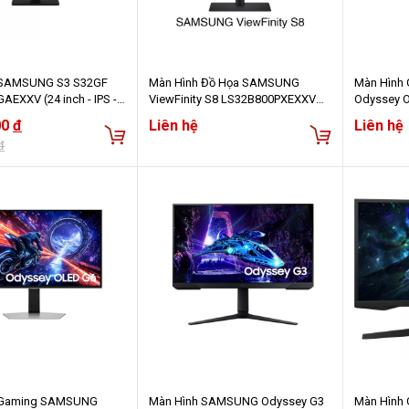
 SAMSUNG S3 S32GF
Màn Hình Đồ Họa SAMSUNG
Màn Hình
EXXV (24 inch - IPS -
ViewFinity S8 LS32B800PXEXXV
Odyssey 
Hz - 5ms)
(32.0 inch - 4K - IPS - 60Hz - 5ms -
LS27FG812
00
đ
Liên hệ
Liên hệ
USB TypeC - Network RJ45)
- 4K - 240
đ
 Gaming SAMSUNG
Màn Hình SAMSUNG Odyssey G3
Màn Hình