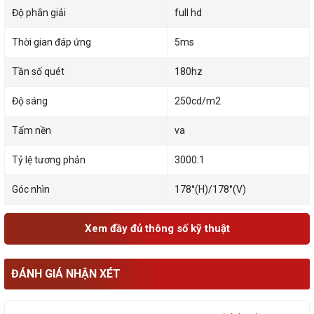
Độ phân giải
full hd
Thời gian đáp ứng
5ms
Tần số quét
180hz
Độ sáng
250cd/m2
Tấm nền
va
Tỷ lệ tương phản
3000:1
Góc nhìn
178°(H)/178°(V)
Xem đầy đủ thông số kỹ thuật
ĐÁNH GIÁ NHẬN XÉT