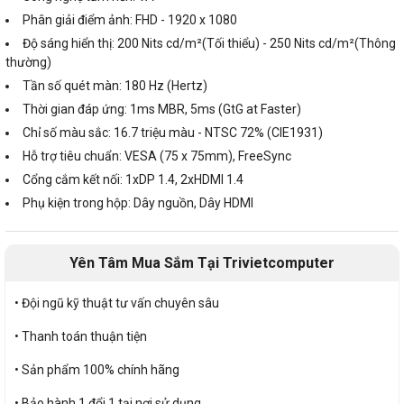
Phân giải điểm ảnh: FHD - 1920 x 1080
Độ sáng hiển thị: 200 Nits cd/m²(Tối thiểu) - 250 Nits cd/m²(Thông
thường)
Tần số quét màn: 180 Hz (Hertz)
Thời gian đáp ứng: 1ms MBR, 5ms (GtG at Faster)
Chỉ số màu sắc: 16.7 triệu màu - NTSC 72% (CIE1931)
Hỗ trợ tiêu chuẩn: VESA (75 x 75mm), FreeSync
Cổng cắm kết nối: 1xDP 1.4, 2xHDMI 1.4
Phụ kiện trong hộp: Dây nguồn, Dây HDMI
Yên Tâm Mua Sắm Tại Trivietcomputer
• Đội ngũ kỹ thuật tư vấn chuyên sâu
• Thanh toán thuận tiện
• Sản phẩm 100% chính hãng
• Bảo hành 1 đổi 1 tại nơi sử dụng