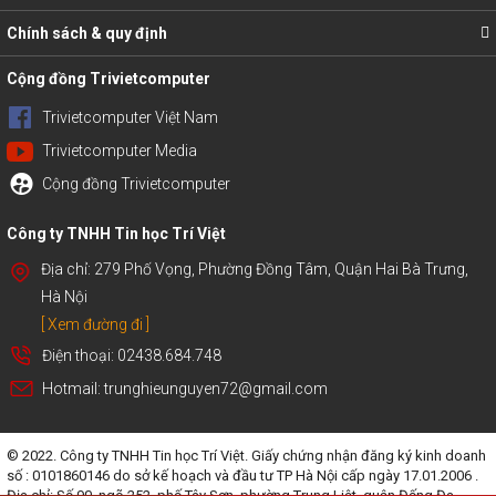
Chính sách & quy định
Cộng đồng Trivietcomputer
Trivietcomputer Việt Nam
Trivietcomputer Media
Cộng đồng Trivietcomputer
Công ty TNHH Tin học Trí Việt
Địa chỉ: 279 Phố Vọng, Phường Đồng Tâm, Quận Hai Bà Trưng,
Hà Nội
[ Xem đường đi ]
Điện thoại: 02438.684.748
Hotmail: trunghieunguyen72@gmail.com
© 2022. Công ty TNHH Tin học Trí Việt. Giấy chứng nhận đăng ký kinh doanh
số : 0101860146 do sở kế hoạch và đầu tư TP Hà Nội cấp ngày 17.01.2006 .
Địa chỉ: Số 90, ngõ 252, phố Tây Sơn, phường Trung Liệt, quận Đống Đa,