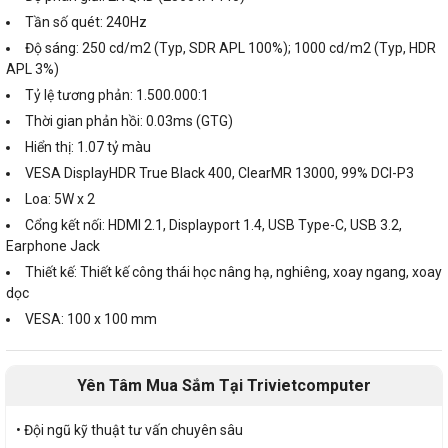
Tần số quét: 240Hz
Độ sáng: 250 cd/m2 (Typ, SDR APL 100%); 1000 cd/m2 (Typ, HDR
APL 3%)
Tỷ lệ tương phản: 1.500.000:1
Thời gian phản hồi: 0.03ms (GTG)
Hiển thị: 1.07 tỷ màu
VESA DisplayHDR True Black 400, ClearMR 13000, 99% DCI-P3
Loa: 5W x 2
Cổng kết nối: HDMI 2.1, Displayport 1.4, USB Type-C, USB 3.2,
Earphone Jack
Thiết kế: Thiết kế công thái học nâng hạ, nghiêng, xoay ngang, xoay
dọc
VESA: 100 x 100 mm
Yên Tâm Mua Sắm Tại Trivietcomputer
• Đội ngũ kỹ thuật tư vấn chuyên sâu