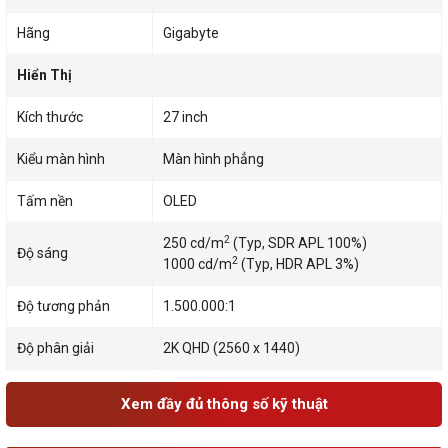
Hãng
Gigabyte
Hiển Thị
Kích thước
27 inch
Kiểu màn hình
Màn hình phẳng
Tấm nền
OLED
2
250 cd/m
(Typ, SDR APL 100%)
Độ sáng
2
1000 cd/m
(Typ, HDR APL 3%)
Độ tương phản
1.500.000:1
Độ phân giải
2K QHD (2560 x 1440)
Xem đầy đủ thông số kỹ thuật