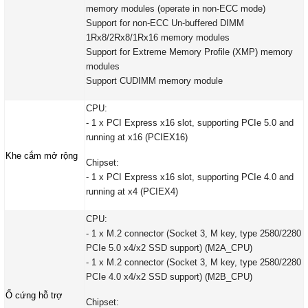
memory modules (operate in non-ECC mode)
Support for non-ECC Un-buffered DIMM
1Rx8/2Rx8/1Rx16 memory modules
Support for Extreme Memory Profile (XMP) memory
modules
Support CUDIMM memory module
CPU:
- 1 x PCI Express x16 slot, supporting PCIe 5.0 and
running at x16 (PCIEX16)
Khe cắm mở rộng
Chipset:
- 1 x PCI Express x16 slot, supporting PCIe 4.0 and
running at x4 (PCIEX4)
CPU:
- 1 x M.2 connector (Socket 3, M key, type 2580/2280
PCIe 5.0 x4/x2 SSD support) (M2A_CPU)
- 1 x M.2 connector (Socket 3, M key, type 2580/2280
PCIe 4.0 x4/x2 SSD support) (M2B_CPU)
Ổ cứng hỗ trợ
Chipset: