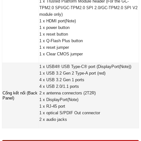
1 x Trusted Platform Module header (For the GC-
TPM2.0 SPI/GC-TPM2.0 SPI 2.0/GC-TPM2.0 SPI V2
module only)
1 x HDMI port(Note)
1 x power button
1 x reset button
1 x Q-Flash Plus button
1 x reset jumper
1 x Clear CMOS jumper
1 x USB4® USB Type-C® port (DisplayPort(Note))
1 x USB 3.2 Gen 2 Type-A port (red)
4 x USB 3.2 Gen 1 ports
4 x USB 2.0/1.1 ports
Cổng kết nối (Back
2 x antenna connectors (2T2R)
Panel)
1 x DisplayPort(Note)
1 x RJ-45 port
1 x optical S/PDIF Out connector
2 x audio jacks