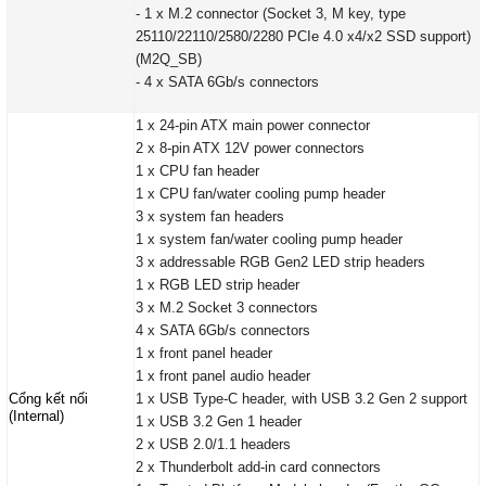
- 1 x M.2 connector (Socket 3, M key, type
25110/22110/2580/2280 PCIe 4.0 x4/x2 SSD support)
(M2Q_SB)
- 4 x SATA 6Gb/s connectors
1 x 24-pin ATX main power connector
2 x 8-pin ATX 12V power connectors
1 x CPU fan header
1 x CPU fan/water cooling pump header
3 x system fan headers
1 x system fan/water cooling pump header
3 x addressable RGB Gen2 LED strip headers
1 x RGB LED strip header
3 x M.2 Socket 3 connectors
4 x SATA 6Gb/s connectors
1 x front panel header
1 x front panel audio header
Cổng kết nối
1 x USB Type-C header, with USB 3.2 Gen 2 support
(Internal)
1 x USB 3.2 Gen 1 header
2 x USB 2.0/1.1 headers
2 x Thunderbolt add-in card connectors