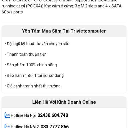
x16 (PCIEX16)), 1 x PCI Express x16 slot (supporting PCIe 4.0 and
running at x4 (PCIEX4)) Khe cắm ổ cứng: 3 x M.2 slots and 4 x SATA
6Gb/s ports
Yên Tâm Mua Sắm Tại Trivietcomputer
• Đội ngũ kỹ thuật tư vấn chuyên sâu
• Thanh toán thuận tiện
• Sản phẩm 100% chính hãng
• Bảo hành 1 đổi 1 tại nơi sử dụng
• Giá cạnh tranh nhất thị trường
Liên Hệ Với Kinh Doanh Online
02438.684.748
Hotline Hà Nội:
083.7777.866
Hotline Hà Nội 2: