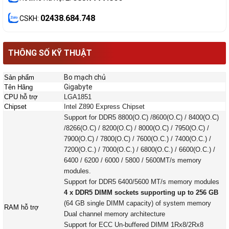
02438.684.748
CSKH:
THÔNG SỐ KỸ THUẬT
Bo mạch chủ
Sản phẩm
Gigabyte
Tên Hãng
CPU hỗ trợ
LGA1851
Chipset
Intel Z890 Express Chipset
Support for DDR5 8800(O.C) /8600(O.C) / 8400(O.C)
/8266(O.C) / 8200(O.C) / 8000(O.C) / 7950(O.C) /
7900(O.C) / 7800(O.C) / 7600(O.C.) / 7400(O.C.) /
7200(O.C.) / 7000(O.C.) / 6800(O.C.) / 6600(O.C.) /
6400 / 6200 / 6000 / 5800 / 5600MT/s memory
modules.
Support for DDR5 6400/5600 MT/s memory modules
4 x DDR5 DIMM sockets supporting up to 256 GB
(64 GB single DIMM capacity) of system memory
RAM hỗ trợ
Dual channel memory architecture
Support for ECC Un-buffered DIMM 1Rx8/2Rx8