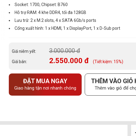
Socket: 1700, Chipset: B760
Hỗ trợ RAM: 4 khe DDR4, tối đa 128GB
Lưu trữ: 2 x M.2 slots, 4 x SATA 6Gb/s ports
Cổng xuất hình: 1 x HDMI, 1 x DisplayPort, 1 x D-Sub port
3.000.000 đ
Giá niêm yết:
2.550.000 đ
Giá bán:
(Tiết kiệm: 15%)
ĐẶT MUA NGAY
THÊM VÀO GIỎ
Giao hàng tận nơi nhanh chóng
Thêm vào giỏ để chọ