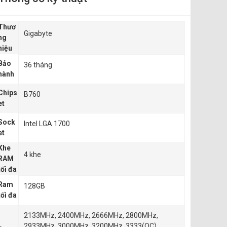
Thươ
Gigabyte
ng
hiệu
Bảo
36 tháng
hành
Chips
B760
et
Sock
Intel LGA 1700
et
Khe
4 khe
RAM
tối đa
Ram
128GB
tối đa
2133MHz, 2400MHz, 2666MHz, 2800MHz,
2933MHz, 3000MHz, 3200MHz, 3333(OC),