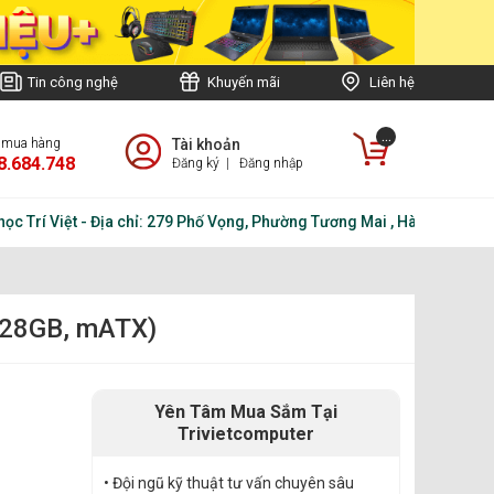
Tin công nghệ
Khuyến mãi
Liên hệ
...
e mua hàng
Tài khoản
8.684.748
Đăng ký
|
Đăng nhập
 Việt - Địa chỉ: 279 Phố Vọng, Phường Tương Mai , Hà Nội - Điện tho
128GB, mATX)
Yên Tâm Mua Sắm Tại
Trivietcomputer
• Đội ngũ kỹ thuật tư vấn chuyên sâu