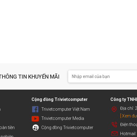
THÔNG TIN KHUYẾN MÃI
h
Cộng đồng Trivietcomputer
Công ty TNHH
Địa chỉ:
n
Trivietcomputer Việt Nam
[ Xem đư
Trivietcomputer Media
Điện tho
oàn tiền
Cộng đồng Trivietcomputer
Hotmail
 nghiệp