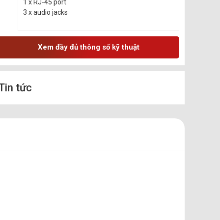
1 x RJ-45 port
3 x audio jacks
Xem đầy đủ thông số kỹ thuật
Tin tức