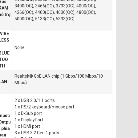
Bus
3400(OC), 3466(OC), 3733(OC), 4000(OC),
RAM
4266(OC), 4400(OC), 4600(OC), 4800(OC),
hỗ trợ
5000(OC), 5133(OC), 5333(OC)
WIRE
LESS
/
None
BLUE
TOO
TH
Realtek® GbE LAN chip (1 Gbps/100 Mbps/10
LAN
Mbps)
2 x USB 2.0/1.1 ports
1 x PS/2 keyboard/mouse port
1 x D-Sub port
Input/
1 x DisplayPort
Outpu
1 x HDMI port
t phía
3 x USB 3.2 Gen 1 ports
sau