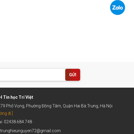
GỬI
 Tin học Trí Việt
 279 Phố Vọng, Phường Đồng Tâm, Quận Hai Bà Trưng, Hà Nội
ờng đi ]
ại: 02438.684.748
: trunghieunguyen72@gmail.com