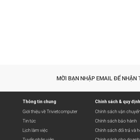
MỜI BẠN NHẬP EMAIL ĐỂ NHẬN 
Thông tin chung
Chính sách & quy địn
Giới thiệu về Trivietcomputer
Chính sách vận chuyể
Tin tức
Chính sách bảo hành
Lịch làm việc
Chính sách đổi trả và h
Tuyển nhân viên
Chính sách cho doanh