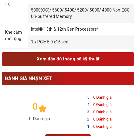
trợ
5800(OC)/ 5600/ 5400/ 5200/ 5000/ 4800 Non-ECC,
Un-buffered Memory
Intel® 13th & 12th Gen Processors*
Khe cắm
mở rộng
1 x PCIe 5.0 x16 slot
Xem đầy đủ thông số kỹ thuật
ĐÁNH GIÁ NHẬN XÉT
5
0 Đánh giá
0
4
0 Đánh giá
3
0 Đánh giá
0 Đánh giá
2
0 Đánh giá
1
0 Đánh giá