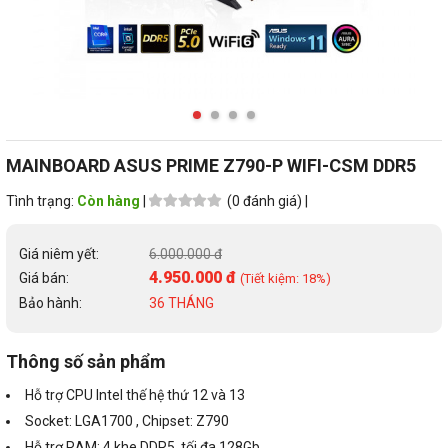
MAINBOARD ASUS PRIME Z790-P WIFI-CSM DDR5
Tình trạng:
Còn hàng
|
(0 đánh giá) |
Giá niêm yết:
6.000.000 đ
4.950.000 đ
Giá bán:
(Tiết kiệm: 18%)
Bảo hành:
36 THÁNG
Thông số sản phẩm
Hỗ trợ CPU Intel thế hệ thứ 12 và 13
Socket: LGA1700 , Chipset: Z790
Hỗ trợ RAM: 4 khe DDR5, tối đa 128Gb