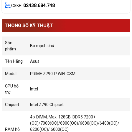
02438.684.748
CSKH:
THÔNG SỐ KỸ THUẬT
Sản
Bo mạch chủ
phẩm
Tên Hãng
Asus
Model
PRIME Z790-P WIFI-CSM
CPU hỗ
Intel
trợ
Chipset
Intel Z790 Chipset
4 x DIMM, Max. 128GB, DDR5 7200+
(OC)/7000(OC)/6800(OC)/6600(OC)/6400(OC)/
RAM hỗ
6200(OC)/ 6000(OC)