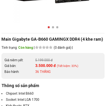
Main Gigabyte GA-B660 GAMINGX DDR4 (4 khe ram)
Tình trạng:
Còn hàng
|
(0 đánh giá) |
Giá niêm yết:
5.199.000 đ
3.500.000 đ
Giá bán:
(Tiết kiệm: 33%)
Bảo hành:
36 THÁNG
Thông số sản phẩm
Chipset: Intel B660
Socket: Intel LGA 1700
Kích thước: ATX