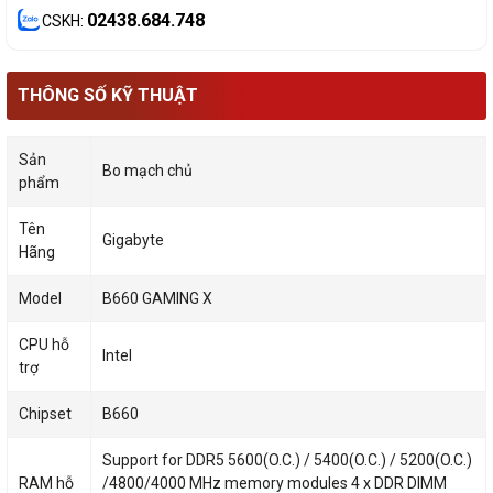
02438.684.748
CSKH:
THÔNG SỐ KỸ THUẬT
Sản
Bo mạch chủ
phẩm
Tên
Gigabyte
Hãng
Model
B660 GAMING X
CPU hỗ
Intel
trợ
Chipset
B660
Support for DDR5 5600(O.C.) / 5400(O.C.) / 5200(O.C.)
RAM hỗ
/4800/4000 MHz memory modules 4 x DDR DIMM