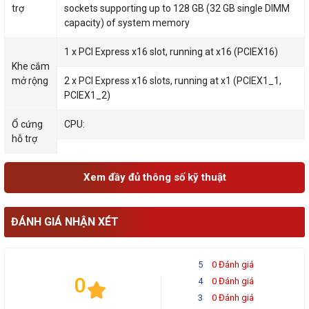
trợ
sockets supporting up to 128 GB (32 GB single DIMM
capacity) of system memory
1 x PCI Express x16 slot, running at x16 (PCIEX16)
Khe cắm
mở rộng
2 x PCI Express x16 slots, running at x1 (PCIEX1_1,
PCIEX1_2)
Ổ cứng
CPU:
hỗ trợ
Xem đầy đủ thông số kỹ thuật
ĐÁNH GIÁ NHẬN XÉT
5
0 Đánh giá
0
4
0 Đánh giá
3
0 Đánh giá