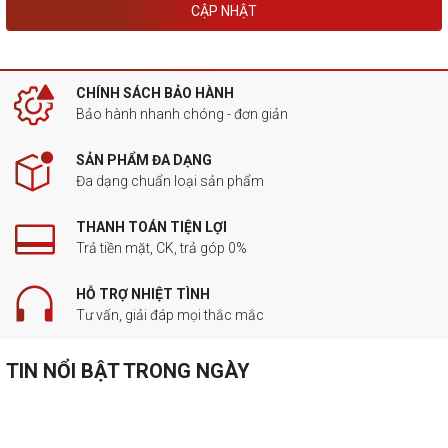
CẬP NHẬT
CHÍNH SÁCH BẢO HÀNH
Bảo hành nhanh chóng - đơn giản
SẢN PHẨM ĐA DẠNG
Đa dạng chuẩn loại sản phẩm
THANH TOÁN TIỆN LỢI
Trả tiền mặt, CK, trả góp 0%
HỖ TRỢ NHIỆT TÌNH
Tư vấn, giải đáp mọi thắc mắc
TIN NỔI BẬT TRONG NGÀY