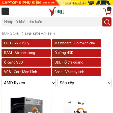
...
TRANG CHỦ
LINH KIỆN MÁY TÍNH
CPU - Bộ vi xử lý
Mainboard - Bo mạch chủ
RAM - Bộ nhớ trong
Ổ cứng HDD
Ổ cứng SSD
ODD - Ổ đĩa quang
VGA - Card Màn Hình
Case - Vỏ máy tính