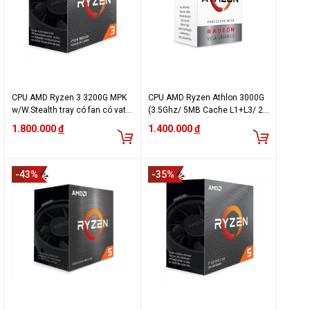
CPU AMD Ryzen 3 3200G MPK
CPU AMD Ryzen Athlon 3000G
w/W.Stealth tray có fan có vat
(3.5Ghz/ 5MB Cache L1+L3/ 2
(hãng)
Core/ 4 Threads/ Socket AM4)
1.800.000
đ
1.400.000
đ
-43%
-35%