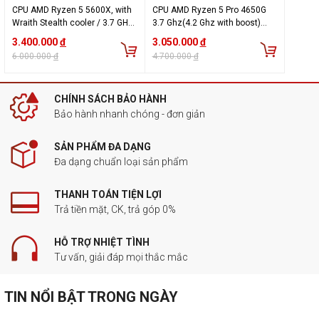
CPU AMD Ryzen 5 5600X, with
CPU AMD Ryzen 5 Pro 4650G
Wraith Stealth cooler / 3.7 GHz
3.7 Ghz(4.2 Ghz with boost)
(4.6GHz Max Boost) / 35MB
11MB/6 Core 12 Threads/
3.400.000
đ
3.050.000
đ
Cache / 6 cores, 12 threads /
socket AM4
6.000.000
đ
4.700.000
đ
65W / Socket AM4
CHÍNH SÁCH BẢO HÀNH
Bảo hành nhanh chóng - đơn giản
SẢN PHẨM ĐA DẠNG
Đa dạng chuẩn loại sản phẩm
THANH TOÁN TIỆN LỢI
Trả tiền mặt, CK, trả góp 0%
HỖ TRỢ NHIỆT TÌNH
Tư vấn, giải đáp mọi thắc mắc
TIN NỔI BẬT TRONG NGÀY