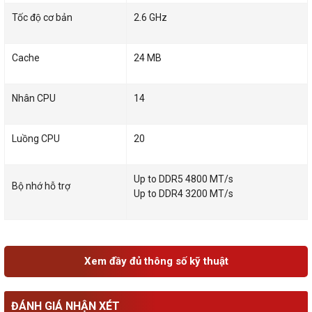
Tốc độ cơ bản
2.6 GHz
Cache
24 MB
Nhân CPU
14
Luồng CPU
20
Up to DDR5 4800 MT/s
Bộ nhớ hỗ trợ
Up to DDR4 3200 MT/s
Xem đầy đủ thông số kỹ thuật
ĐÁNH GIÁ NHẬN XÉT