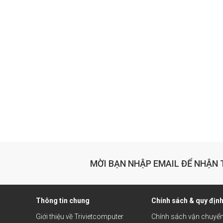
MỜI BẠN NHẬP EMAIL ĐỂ NHẬN 
Thông tin chung
Chính sách & quy địn
Giới thiệu về Trivietcomputer
Chính sách vận chuyể