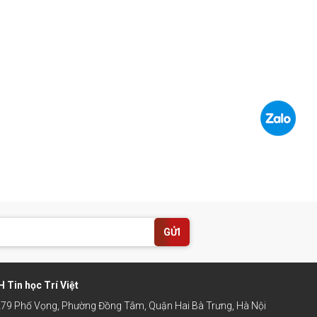
GỬI
 Tin học Trí Việt
 279 Phố Vọng, Phường Đồng Tâm, Quận Hai Bà Trưng, Hà Nội