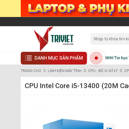
DANH MỤC SẢN PHẨM
Công ty TNHH Tin học Trí Vi
TRANG CHỦ
LINH KIỆN MÁY TÍNH
CPU - BỘ VI XỬ LÝ
CP
CPU Intel Core i5-13400 (20M Ca