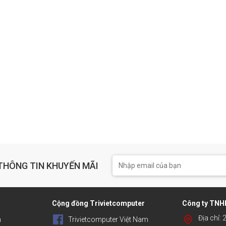
THÔNG TIN KHUYẾN MÃI
h
Cộng đồng Trivietcomputer
Công ty TNHH
Địa chỉ:
n
Trivietcomputer Việt Nam