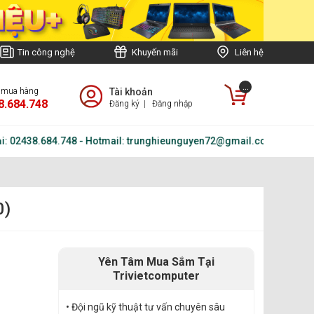
Tin công nghệ
Khuyến mãi
Liên hệ
...
e mua hàng
Tài khoản
8.684.748
Đăng ký
|
Đăng nhập
 02438.684.748 - Hotmail: trunghieunguyen72@gmail.com
0)
Yên Tâm Mua Sắm Tại
Trivietcomputer
• Đội ngũ kỹ thuật tư vấn chuyên sâu