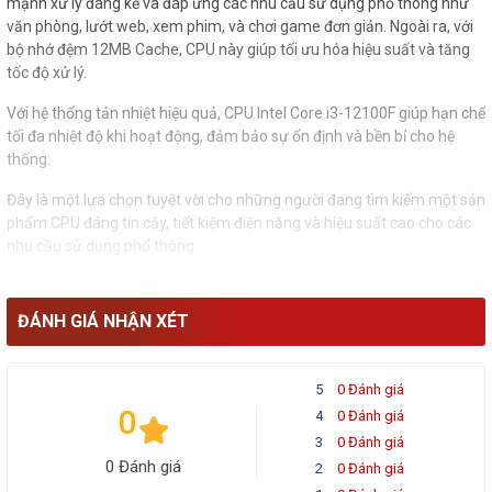
mạnh xử lý đáng kể và đáp ứng các nhu cầu sử dụng phổ thông như
văn phòng, lướt web, xem phim, và chơi game đơn giản. Ngoài ra, với
bộ nhớ đệm 12MB Cache, CPU này giúp tối ưu hóa hiệu suất và tăng
tốc độ xử lý.
Với hệ thống tản nhiệt hiệu quả, CPU Intel Core i3-12100F giúp hạn chế
tối đa nhiệt độ khi hoạt động, đảm bảo sự ổn định và bền bỉ cho hệ
thống.
Đây là một lựa chọn tuyệt vời cho những người đang tìm kiếm một sản
phẩm CPU đáng tin cậy, tiết kiệm điện năng và hiệu suất cao cho các
nhu cầu sử dụng phổ thông.
ĐÁNH GIÁ NHẬN XÉT
5
0 Đánh giá
0
4
0 Đánh giá
3
0 Đánh giá
0 Đánh giá
2
0 Đánh giá