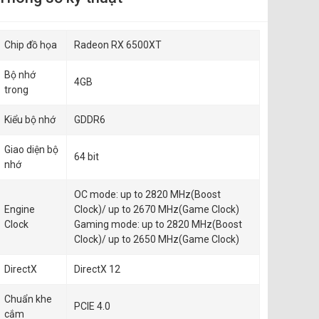
Chip đồ họa
Radeon RX 6500XT
Bộ nhớ
4GB
trong
Kiểu bộ nhớ
GDDR6
Giao diện bộ
64 bit
nhớ
OC mode: up to 2820 MHz(Boost
Engine
Clock)/ up to 2670 MHz(Game Clock)
Clock
Gaming mode: up to 2820 MHz(Boost
Clock)/ up to 2650 MHz(Game Clock)
DirectX
DirectX 12
Chuẩn khe
PCIE 4.0
cắm