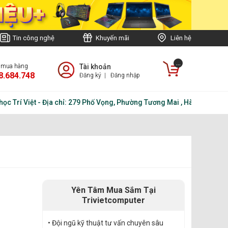
Tin công nghệ
Khuyến mãi
Liên hệ
...
e mua hàng
Tài khoản
8.684.748
Đăng ký
|
Đăng nhập
í Việt - Địa chỉ: 279 Phố Vọng, Phường Tương Mai , Hà Nội - Điện th
Yên Tâm Mua Sắm Tại
Trivietcomputer
• Đội ngũ kỹ thuật tư vấn chuyên sâu