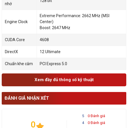
128 bit
nhớ
Extreme Performance: 2662 MHz (MSI
Engine Clock
Center)
Boost: 2647 MHz
CUDA Core
4608
DirectX
12 Ultimate
Chuẩn khe cắm
PCI Express 5.0
Xem đầy đủ thông số kỹ thuật
ĐÁNH GIÁ NHẬN XÉT
5
0 Đánh giá
0
4
0 Đánh giá