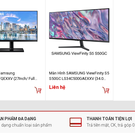
 Samsung
Màn Hình SAMSUNG ViewFinity S5
QEXXV (27Inch/ Full
S50GC LS34C500GAEXXV (34.0
 250cd/m2/ IPS)
inch - WQHD - VA - 100Hz - 5ms -
Liên hệ
FreeSync - HDR10)
ẢN PHẨM ĐA DẠNG
THANH TOÁN TIỆN LỢI
 dạng chuẩn loại sản phẩm
Trả tiền mặt, CK, trả góp 