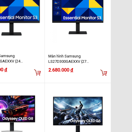
 Samsung
Màn hình Samsung
GAEXXV (24
LS27D300GAEXXV (27
IPS/100Hz/5ms)
inch/FHD/IPS/100Hz/5ms)
00
đ
2.680.000
đ