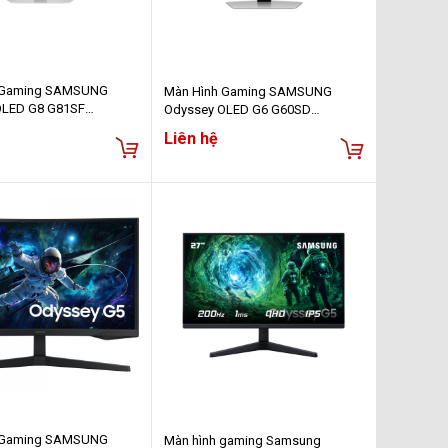
 Gaming SAMSUNG
Màn Hình Gaming SAMSUNG
OLED G8 G81SF
Odyssey OLED G6 G60SD
SEXXV (27 inch - OLED
LS27DG602SEXXV (27 inch - OLED
Liên hệ
Hz - 0.03ms)
- 2K - 360hz - 0.03ms)
 Gaming SAMSUNG
Màn hình gaming Samsung