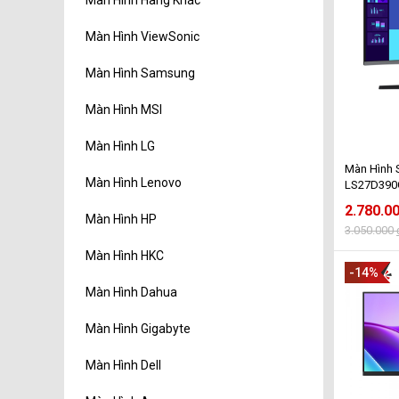
Màn Hình ViewSonic
Màn Hình Samsung
Màn Hình MSI
Màn Hình LG
Màn Hình
Màn Hình Lenovo
LS27D390G
FHD - 100
2.780.0
Màn Hình HP
3.050.000
Màn Hình HKC
-14%
Màn Hình Dahua
Màn Hình Gigabyte
Màn Hình Dell