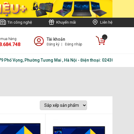
Tin công nghệ
Khuyến mãi
Liên hệ
...
e mua hàng
Tài khoản
8.684.748
Đăng ký
|
Đăng nhập
Phố Vọng, Phường Tương Mai , Hà Nội - Điện thoại: 02438.684.748 - H