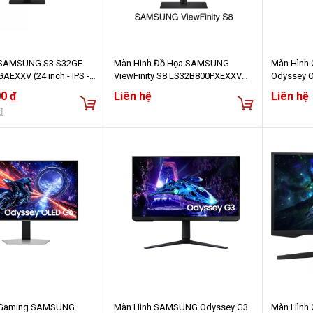
 SAMSUNG S3 S32GF
Màn Hình Đồ Họa SAMSUNG
Màn Hình
EXXV (24 inch - IPS -
ViewFinity S8 LS32B800PXEXXV
Odyssey 
Hz - 5ms)
(32.0 inch - 4K - IPS - 60Hz - 5ms -
LS27FG812
00
đ
Liên hệ
Liên hệ
USB TypeC - Network RJ45)
- 4K - 240
đ
 Gaming SAMSUNG
Màn Hình SAMSUNG Odyssey G3
Màn Hình