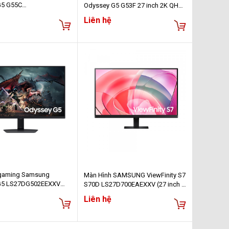
G5 G55C
Odyssey G5 G53F 27 inch 2K QHD
EEXXV (27.0 inch - 2K -
IPS 200Hz 1ms
Liên hệ
 - 1ms - FreeSync -
(LS27FG530EEXXV)
urved)
 gaming Samsung
Màn Hình SAMSUNG ViewFinity S7
G5 LS27DG502EEXXV
S70D LS27D700EAEXXV (27 inch -
QHD (2560x1440)/ 1ms/
IPS - 4K - 60Hz - 5ms)
Liên hệ
S)