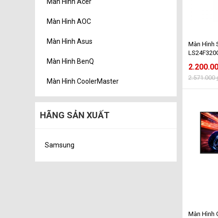
Màn Hình Acer
Màn Hình AOC
Màn Hình Asus
Màn Hình
LS24F320GA
Màn Hình BenQ
FHD - 120
2.200.0
2.571.000
Màn Hình CoolerMaster
HÃNG SẢN XUẤT
Samsung
Màn Hình