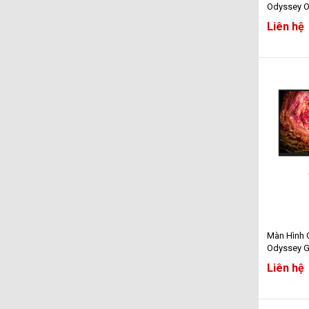
Odyssey 
LS27FG602
Liên hệ
- 2K - 500
Màn Hình
Odyssey 
LS27FG502E
Liên hệ
2K - 180Hz