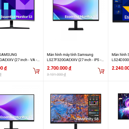
 SAMSUNG
Màn hình máy tính Samsung
Màn hình
AEXXV (27 inch - VA -
LS27F320GAEXXV (27 inch - IPS -
LS24D300
Hz - 4ms - Cong)
FHD - 5ms - 120Hz)
inch/FHD/
00
đ
2.700.000
đ
2.240.0
đ
3.131.000
đ