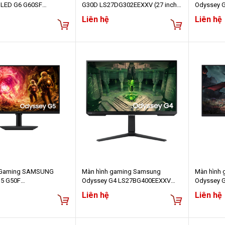
OLED G6 G60SF
G30D LS27DG302EEXXV (27 inch -
Odyssey 
SEXXV (27 inch - OLED
VA - FHD - 180Hz - 1ms)
LS27CG552
Liên hệ
Liên hệ
Hz - 0.03ms)
VA - 165Hz
HDR10 - C
 Gaming SAMSUNG
Màn hình gaming Samsung
Màn hình
G5 G50F
Odyssey G4 LS27BG400EEXXV
Odyssey 
EXXV (27 inch - IPS -
(27Inch/ Full HD/ 1ms/ 240Hz/
(27Inch/ 
Liên hệ
Liên hệ
 - 1ms)
400cd/m2/ IPS)
180Hz/ IP