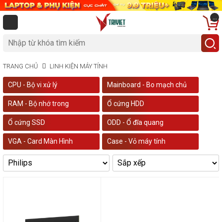
...
TRANG CHỦ
LINH KIỆN MÁY TÍNH
CPU - Bộ vi xử lý
Mainboard - Bo mạch chủ
RAM - Bộ nhớ trong
Ổ cứng HDD
Ổ cứng SSD
ODD - Ổ đĩa quang
VGA - Card Màn Hình
Case - Vỏ máy tính